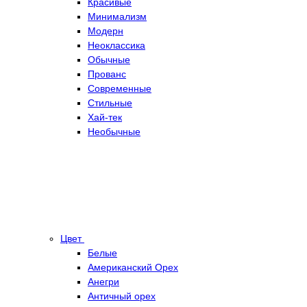
Красивые
Минимализм
Модерн
Неоклассика
Обычные
Прованс
Современные
Стильные
Хай-тек
Необычные
Цвет
Белые
Американский Орех
Анегри
Античный орех