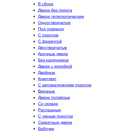
В сборе
Двери без порога
Двери телескопические
Одностворчатые
Под покраску
С порогом
С фрамугой
Двустворчатые
Арочные двери
Без наличников
Двери с коробкой
Двойные
Комплект
С автоматическим порогом
Врезные
Двери потайные
Со склада
Распашные
С умным порогом
Секретные двери
Бабочки