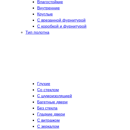
Влагостойкие
Внутренние
Круглые
С врезанной фурнитурой
С коробкой и фурнитурой
Тип полотна
Глухие
Со стеклом
C шумоизоляцией
Багетные двери
Без стекла
Гладкие двери
С витражом
С зеркалом