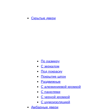
Скрытые двери
По размеру
C зеркалом
Под покраску
Покрытие шпон
Раздвижные
С алюминиевой кромкой
С панелями
С черной кромкой
С шумоизоляцией
Амбарные двери