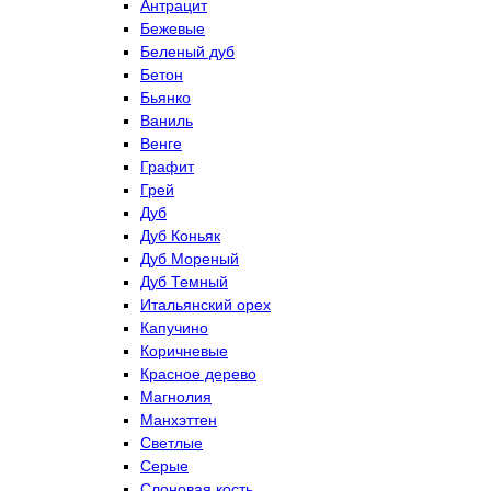
Антрацит
Бежевые
Беленый дуб
Бетон
Бьянко
Ваниль
Венге
Графит
Грей
Дуб
Дуб Коньяк
Дуб Мореный
Дуб Темный
Итальянский орех
Капучино
Коричневые
Красное дерево
Магнолия
Манхэттен
Светлые
Серые
Слоновая кость