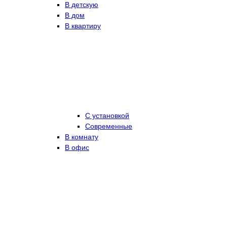
В детскую
В дом
В квартиру
С установкой
Современные
В комнату
В офис