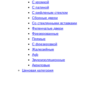
С кромкой
С патиной
С рифленым стеклом
Сборные двери
Со стеклянными вставками
Филенчатые двери
Фрезерованные
Прямые
С фрезеровкой
Жалюзийные
Agb
Звукоизоляционные
Акриловые
Ценовая категория