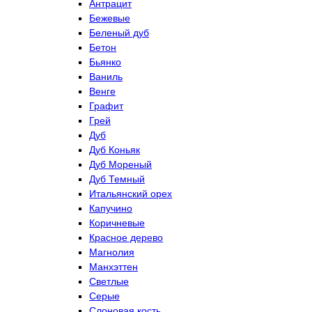
Антрацит
Бежевые
Беленый дуб
Бетон
Бьянко
Ваниль
Венге
Графит
Грей
Дуб
Дуб Коньяк
Дуб Мореный
Дуб Темный
Итальянский орех
Капучино
Коричневые
Красное дерево
Магнолия
Манхэттен
Светлые
Серые
Слоновая кость