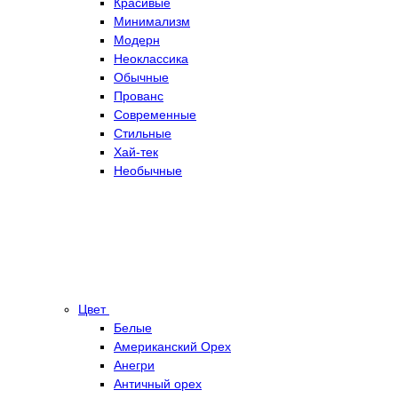
Красивые
Минимализм
Модерн
Неоклассика
Обычные
Прованс
Современные
Стильные
Хай-тек
Необычные
Цвет
Белые
Американский Орех
Анегри
Античный орех