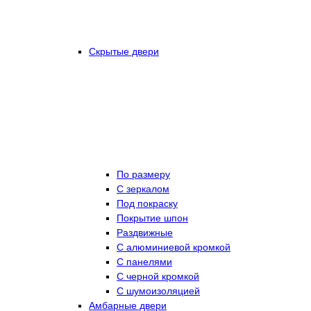
Скрытые двери
По размеру
C зеркалом
Под покраску
Покрытие шпон
Раздвижные
С алюминиевой кромкой
С панелями
С черной кромкой
С шумоизоляцией
Амбарные двери