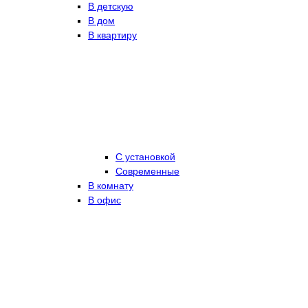
В детскую
В дом
В квартиру
С установкой
Современные
В комнату
В офис