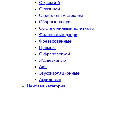
С кромкой
С патиной
С рифленым стеклом
Сборные двери
Со стеклянными вставками
Филенчатые двери
Фрезерованные
Прямые
С фрезеровкой
Жалюзийные
Agb
Звукоизоляционные
Акриловые
Ценовая категория