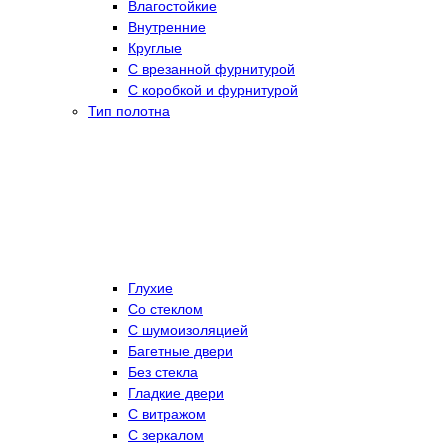
Влагостойкие
Внутренние
Круглые
С врезанной фурнитурой
С коробкой и фурнитурой
Тип полотна
Глухие
Со стеклом
C шумоизоляцией
Багетные двери
Без стекла
Гладкие двери
С витражом
С зеркалом