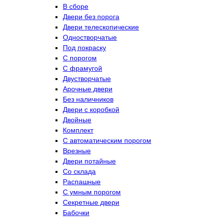
В сборе
Двери без порога
Двери телескопические
Одностворчатые
Под покраску
С порогом
С фрамугой
Двустворчатые
Арочные двери
Без наличников
Двери с коробкой
Двойные
Комплект
С автоматическим порогом
Врезные
Двери потайные
Со склада
Распашные
С умным порогом
Секретные двери
Бабочки