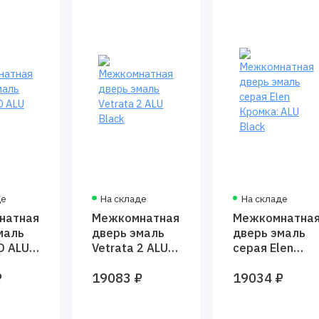
де
На складе
На складе
натная
Межкомнатная
Межкомнатна
маль
дверь эмаль
дверь эмаль
О ALU
Vetrata 2 ALU
серая Elen
Black
Кромка: ALU
₽
19083 ₽
19034 ₽
Black