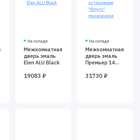
На складе
На складе
я
Межкомнатная
Межкомнатная
дверь эмаль
дверь эмаль
Elen ALU Black
Премьер 14
белая
19083 ₽
31730 ₽
остекление
"Флутс"
прозрачное