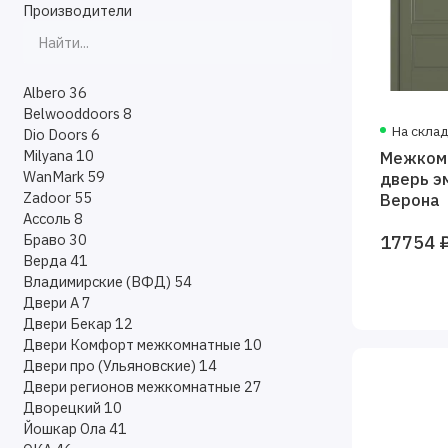
Производители
Albero
36
Belwooddoors
8
На скла
Dio Doors
6
Milyana
10
Межком
WanMark
59
дверь э
Zadoor
55
Верона
Ассоль
8
Браво
30
17754 
Верда
41
Владимирские (ВФД)
54
Двери А
7
Двери Бекар
12
Двери Комфорт межкомнатные
10
Двери про (Ульяновские)
14
Двери регионов межкомнатные
27
Дворецкий
10
Йошкар Ола
41