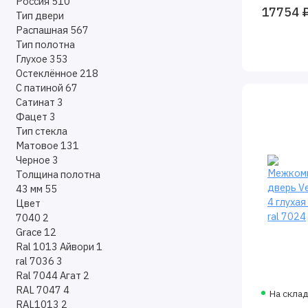
Россия
510
17754 
Тип двери
Распашная
567
Тип полотна
Глухое
353
Остеклённое
218
С патиной
67
Сатинат
3
Фацет
3
Тип стекла
Матовое
131
Черное
3
Толщина полотна
43 мм
55
Цвет
7040
2
Grace
12
Ral 1013 Айвори
1
ral 7036
3
Ral 7044 Агат
2
RAL 7047
4
На скла
RAL1013
2