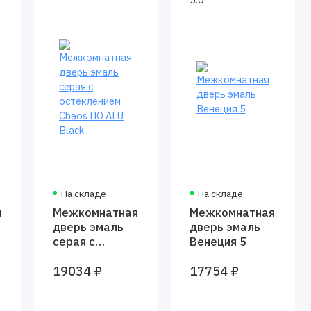
На складе
На складе
я
Межкомнатная
Межкомнатная
дверь эмаль
дверь эмаль
серая с
Венеция 5
остеклением
19034 ₽
17754 ₽
Chaos ПО ALU
Black