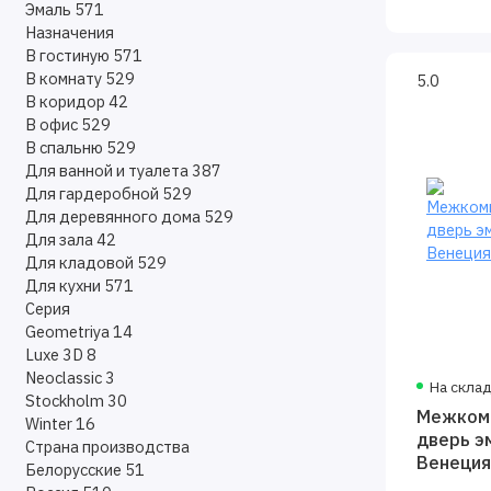
Эмаль
571
Назначения
В гостиную
571
В комнату
529
5.0
В коридор
42
В офис
529
В спальню
529
Для ванной и туалета
387
Для гардеробной
529
Для деревянного дома
529
Для зала
42
Для кладовой
529
Для кухни
571
Серия
Geometriya
14
Luxe 3D
8
Neoclassic
3
На скла
Stockholm
30
Межком
Winter
16
дверь э
Страна производства
Венеция
Белорусские
51