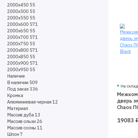
2000х450
55
2000х500
55
2000х550
55
2000х600
571
2000х650
55
2000х700
571
2000х750
55
2000х800
571
2000х850
55
2000х900
571
2000х950
55
Наличие
В наличии
509
На скла
Под заказ
336
Межком
Кромка
дверь э
Алюминиевая черная
12
Chaos П
Материал
Black
Массив дуба
13
19083 
Массив ольхи
26
Массив сосны
11
Шпон
7