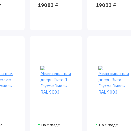
₽
19083 ₽
19083 ₽
де
На складе
На складе