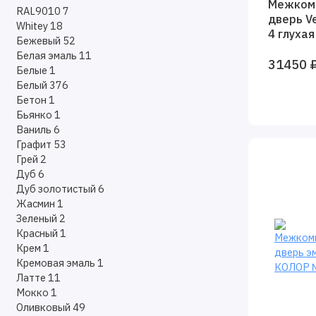
Межком
RAL9010
7
дверь V
Whitey
18
4 глухая
Бежевый
52
ral 7024
Белая эмаль
11
31450 
Белые
1
Белый
376
Бетон
1
Бьянко
1
Ваниль
6
Графит
53
Грей
2
Дуб
6
Дуб золотистый
6
Жасмин
1
Зеленый
2
Красный
1
Крем
1
Кремовая эмаль
1
Латте
11
Мокко
1
Оливковый
49