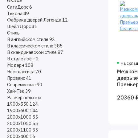
ОКА
46
СитиДорс
6
Текона
49
Фабрика дверей Легенда
12
Шейл Дорс
31
Стиль
В английском стиле
92
В классическом стиле
385
В скандинавском стиле
87
В стиле лофт
2
На скла
Модерн
108
Межком
Неоклассика
70
дверь э
Прованс
41
Премьер
Современные
90
белая г
Хай-Тек
39
20360 
Размер полотна
1900х550
124
1900х600
144
2000х1000
55
2000х1050
55
2000х1100
55
2000х400
16