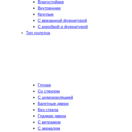
Влагостойкие
Внутренние
Круглые
С врезанной фурнитурой
С коробкой и фурнитурой
Тип полотна
Глухие
Со стеклом
C шумоизоляцией
Багетные двери
Без стекла
Гладкие двери
С витражом
С зеркалом