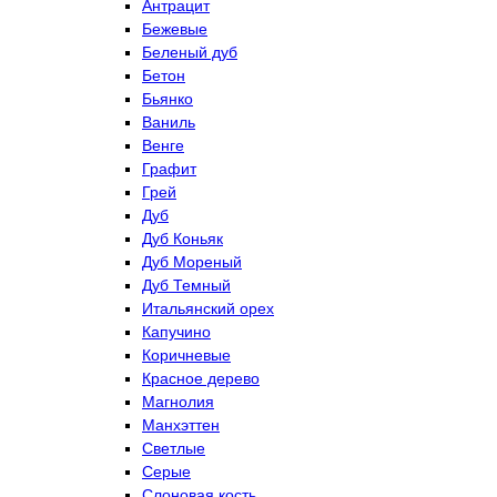
Антрацит
Бежевые
Беленый дуб
Бетон
Бьянко
Ваниль
Венге
Графит
Грей
Дуб
Дуб Коньяк
Дуб Мореный
Дуб Темный
Итальянский орех
Капучино
Коричневые
Красное дерево
Магнолия
Манхэттен
Светлые
Серые
Слоновая кость