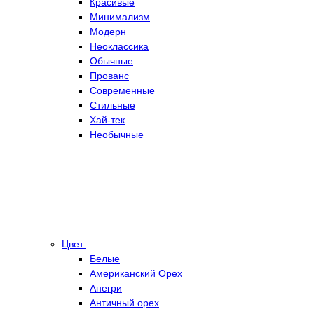
Красивые
Минимализм
Модерн
Неоклассика
Обычные
Прованс
Современные
Стильные
Хай-тек
Необычные
Цвет
Белые
Американский Орех
Анегри
Античный орех