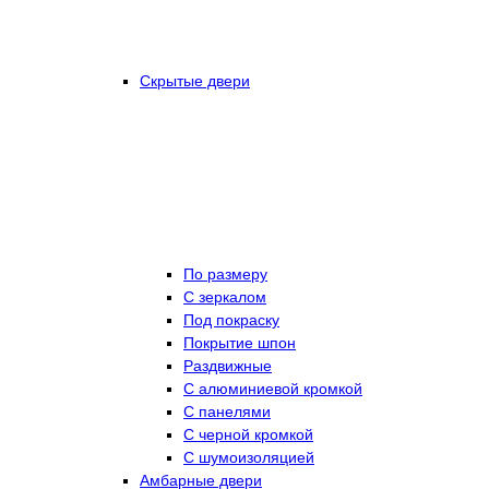
Скрытые двери
По размеру
C зеркалом
Под покраску
Покрытие шпон
Раздвижные
С алюминиевой кромкой
С панелями
С черной кромкой
С шумоизоляцией
Амбарные двери