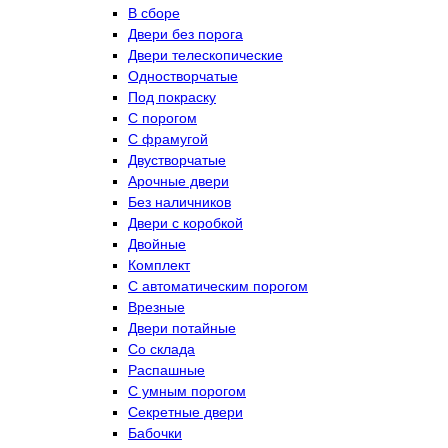
В сборе
Двери без порога
Двери телескопические
Одностворчатые
Под покраску
С порогом
С фрамугой
Двустворчатые
Арочные двери
Без наличников
Двери с коробкой
Двойные
Комплект
С автоматическим порогом
Врезные
Двери потайные
Со склада
Распашные
С умным порогом
Секретные двери
Бабочки