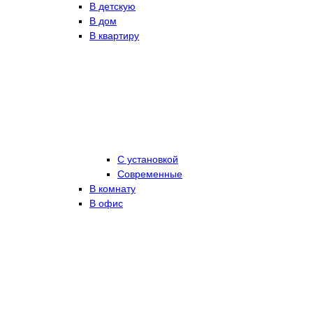
В детскую
В дом
В квартиру
С установкой
Современные
В комнату
В офис