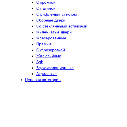
С кромкой
С патиной
С рифленым стеклом
Сборные двери
Со стеклянными вставками
Филенчатые двери
Фрезерованные
Прямые
С фрезеровкой
Жалюзийные
Agb
Звукоизоляционные
Акриловые
Ценовая категория