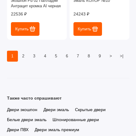
экошпон Pd 02 Палладий
эмаль КОЛОР №10
Антрацит кромка Al черная
22536 ₽
24243 ₽
Купить
Купить
1
2
3
4
5
6
7
8
9
>
>|
Также часто спрашивают
Двери экошпон
Двери эмаль
Скрытые двери
Белые двери эмаль
Шпонированные двери
Двери ПВХ
Двери эмаль премиум