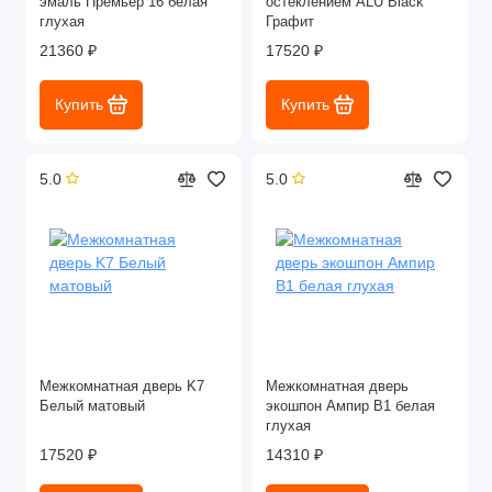
эмаль Премьер 16 белая
остеклением ALU Black
глухая
Графит
21360 ₽
17520 ₽
Купить
Купить
5.0
5.0
Межкомнатная дверь K7
Межкомнатная дверь
Белый матовый
экошпон Ампир В1 белая
глухая
17520 ₽
14310 ₽