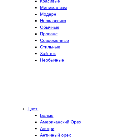
Красивые
Минимализм
Модерн
Неоклассика
Обычные
Прованс
Современные
Стильные
Хай-тек
Необычные
Цвет
Белые
Американский Орех
Анегри
Античный орех