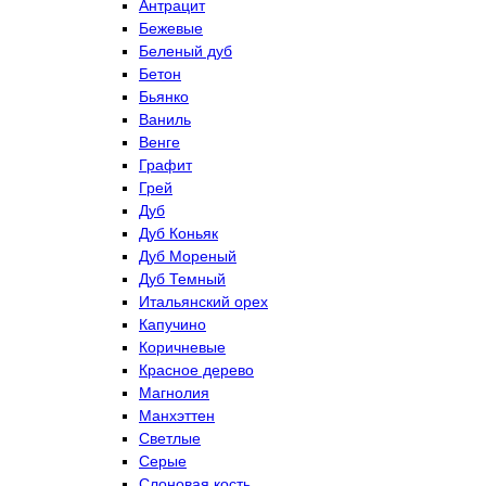
Антрацит
Бежевые
Беленый дуб
Бетон
Бьянко
Ваниль
Венге
Графит
Грей
Дуб
Дуб Коньяк
Дуб Мореный
Дуб Темный
Итальянский орех
Капучино
Коричневые
Красное дерево
Магнолия
Манхэттен
Светлые
Серые
Слоновая кость