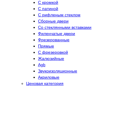
С кромкой
С патиной
С рифленым стеклом
Сборные двери
Со стеклянными вставками
Филенчатые двери
Фрезерованные
Прямые
С фрезеровкой
Жалюзийные
Agb
Звукоизоляционные
Акриловые
Ценовая категория