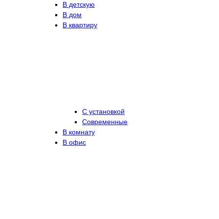
В детскую
В дом
В квартиру
С установкой
Современные
В комнату
В офис