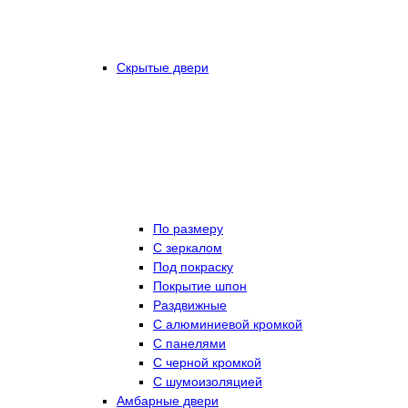
Скрытые двери
По размеру
C зеркалом
Под покраску
Покрытие шпон
Раздвижные
С алюминиевой кромкой
С панелями
С черной кромкой
С шумоизоляцией
Амбарные двери