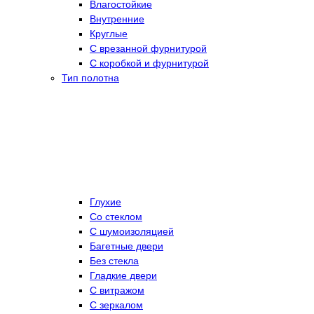
Влагостойкие
Внутренние
Круглые
С врезанной фурнитурой
С коробкой и фурнитурой
Тип полотна
Глухие
Со стеклом
C шумоизоляцией
Багетные двери
Без стекла
Гладкие двери
С витражом
С зеркалом