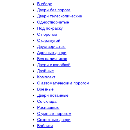
В сборе
Двери без порога
Двери телескопические
Одностворчатые
Под покраску
С порогом
С фрамугой
Двустворчатые
Арочные двери
Без наличников
Двери с коробкой
Двойные
Комплект
С автоматическим порогом
Врезные
Двери потайные
Со склада
Распашные
С умным порогом
Секретные двери
Бабочки