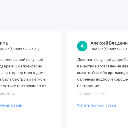
има
Алексей Владими
А
ценил(а) магазин на
Оценил(а) магазин н
4.7
доволен своей покупкой
Доволен покупкой дверей 
дверей! Они прекрасно
Качество изготовления дв
ь в интерьер моего дома.
высоте. Спасибо продавцу 
а была быстрой и легкой,
отличный подбор и хорош
я четким инструкциям от
настроение...
 Двери открываются и
ля, 2024
27 Апреля, 2022
тся..
олный отзыв
Читать полный отзыв