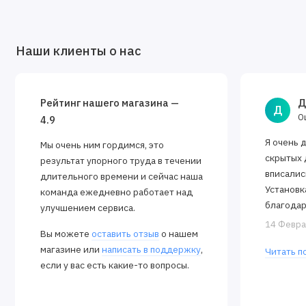
Наши клиенты о нас
Рейтинг нашего магазина —
Д
Д
О
4.9
Я очень 
Мы очень ним гордимся, это
скрытых 
результат упорного труда в течении
вписалис
длительного времени и сейчас наша
Установк
команда ежедневно работает над
благодар
улучшением сервиса.
Алексея.
14 Февра
Вы можете
оставить отзыв
о нашем
закрываю
магазине или
написать в поддержку
,
Читать п
если у вас есть какие-то вопросы.