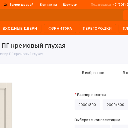
Замер дверей
Контакты
Шоу-рум
Поддержка
+7 (903) 
ВХОДНЫЕ ДВЕРИ
ФУРНИТУРА
ПЕРЕГОРОДКИ
П
ПГ кремовый глухая
мпир ПГ кремовый глухая
В избранное
В 
Размер полотна
2000х800
2000x600
Выберите комплектацию