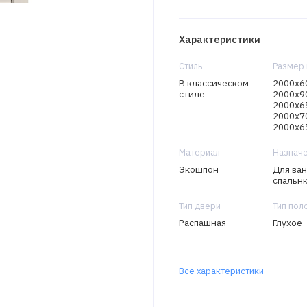
Характеристики
Стиль
Размер 
В классическом
2000х60
стиле
2000х9
2000х6
2000х70
2000х65
Материал
Назнач
Экошпон
Для ван
спальню
Тип двери
Тип пол
Распашная
Глухое
Все характеристики