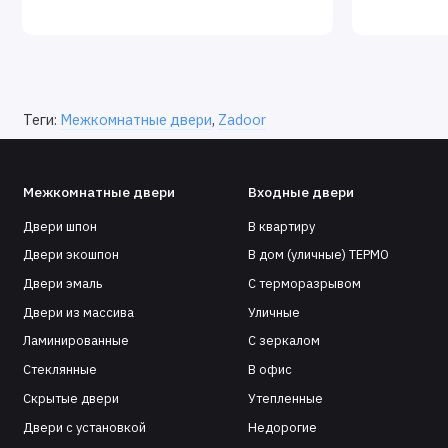
Теги:
Межкомнатные двери
,
Zadoor
Межкомнатные двери
Входные двери
Двери шпон
В квартиру
Двери экошпон
В дом (уличные) ТЕРМО
Двери эмаль
С терморазрывом
Двери из массива
Уличные
Ламинированные
С зеркалом
Стеклянные
В офис
Скрытые двери
Утепленные
Двери с установкой
Недорогие