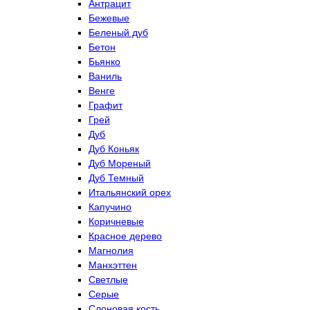
Антрацит
Бежевые
Беленый дуб
Бетон
Бьянко
Ваниль
Венге
Графит
Грей
Дуб
Дуб Коньяк
Дуб Мореный
Дуб Темный
Итальянский орех
Капучино
Коричневые
Красное дерево
Магнолия
Манхэттен
Светлые
Серые
Слоновая кость