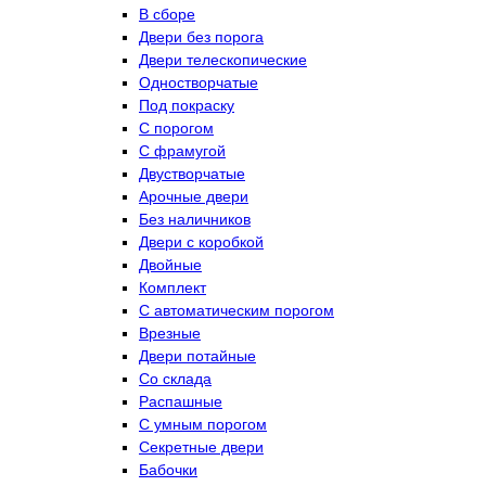
В сборе
Двери без порога
Двери телескопические
Одностворчатые
Под покраску
С порогом
С фрамугой
Двустворчатые
Арочные двери
Без наличников
Двери с коробкой
Двойные
Комплект
С автоматическим порогом
Врезные
Двери потайные
Со склада
Распашные
С умным порогом
Секретные двери
Бабочки