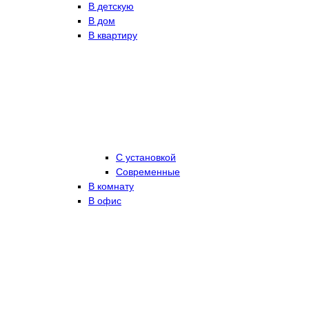
В детскую
В дом
В квартиру
С установкой
Современные
В комнату
В офис