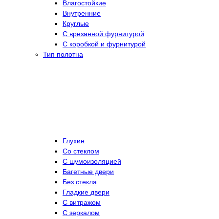
Влагостойкие
Внутренние
Круглые
С врезанной фурнитурой
С коробкой и фурнитурой
Тип полотна
Глухие
Со стеклом
C шумоизоляцией
Багетные двери
Без стекла
Гладкие двери
С витражом
С зеркалом