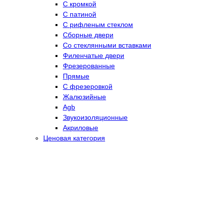
С кромкой
С патиной
С рифленым стеклом
Сборные двери
Со стеклянными вставками
Филенчатые двери
Фрезерованные
Прямые
С фрезеровкой
Жалюзийные
Agb
Звукоизоляционные
Акриловые
Ценовая категория