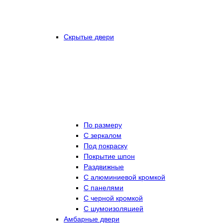
Скрытые двери
По размеру
C зеркалом
Под покраску
Покрытие шпон
Раздвижные
С алюминиевой кромкой
С панелями
С черной кромкой
С шумоизоляцией
Амбарные двери