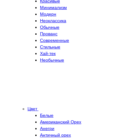
Красивые
Минимализм
Модерн
Неоклассика
Обычные
Прованс
Современные
Стильные
Хай-тек
Необычные
Цвет
Белые
Американский Орех
Анегри
Античный орех