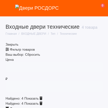
0
Входные двери технические
В квартиру
4 товара
Главная
ВХОДНЫЕ ДВЕРИ
Тип
Технические
В дом (уличные) ТЕРМО
Закрыть
По назначению
Фильтр товаров
Ваш выбор:
Сбросить
Размеры
Цена
Производитель
₽
Тип
Недорогие
Найдено:
4
Показать
Показать все
Найдено:
4
Показать