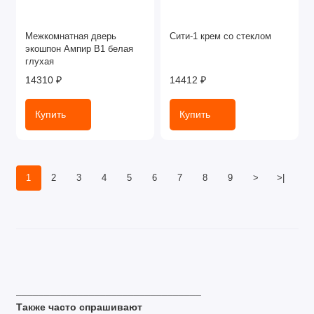
Межкомнатная дверь
Сити-1 крем со стеклом
экошпон Ампир В1 белая
глухая
14310 ₽
14412 ₽
Купить
Купить
1
2
3
4
5
6
7
8
9
>
>|
_________________________________
Также часто спрашивают