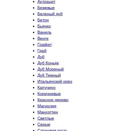
Антрацит
Бежевые
Беленый дуб
Бетон
Бьянко
Ваниль
Венге
Графит
Грей
Дуб
Дуб Коньяк
Дуб Мореный
Дуб Темный
Итальянский орех
Капучино
Коричневые
Красное дерево
Магнолия
Манхэттен
Светлые
Серые
Слоновая кость