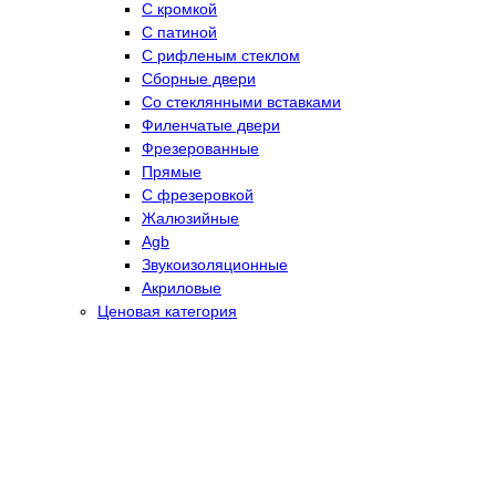
С кромкой
С патиной
С рифленым стеклом
Сборные двери
Со стеклянными вставками
Филенчатые двери
Фрезерованные
Прямые
С фрезеровкой
Жалюзийные
Agb
Звукоизоляционные
Акриловые
Ценовая категория