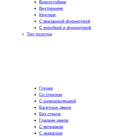
Влагостойкие
Внутренние
Круглые
С врезанной фурнитурой
С коробкой и фурнитурой
Тип полотна
Глухие
Со стеклом
C шумоизоляцией
Багетные двери
Без стекла
Гладкие двери
С витражом
С зеркалом