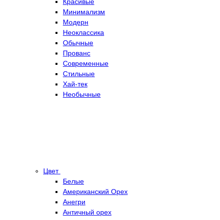
Красивые
Минимализм
Модерн
Неоклассика
Обычные
Прованс
Современные
Стильные
Хай-тек
Необычные
Цвет
Белые
Американский Орех
Анегри
Античный орех