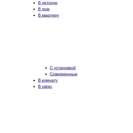
В детскую
В дом
В квартиру
С установкой
Современные
В комнату
В офис