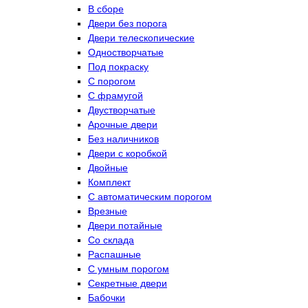
В сборе
Двери без порога
Двери телескопические
Одностворчатые
Под покраску
С порогом
С фрамугой
Двустворчатые
Арочные двери
Без наличников
Двери с коробкой
Двойные
Комплект
С автоматическим порогом
Врезные
Двери потайные
Со склада
Распашные
С умным порогом
Секретные двери
Бабочки