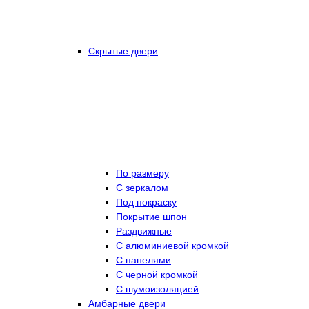
Скрытые двери
По размеру
C зеркалом
Под покраску
Покрытие шпон
Раздвижные
С алюминиевой кромкой
С панелями
С черной кромкой
С шумоизоляцией
Амбарные двери