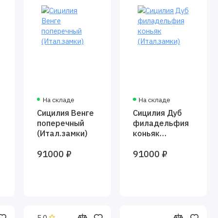
На складе
На складе
ь
Сицилия Венге
Сицилия Дуб
поперечный
филадельфия
(Итал.замки)
коньяк
(Итал.замки)
91000 ₽
91000 ₽
5.0