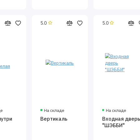
5.0
5.0
де
На складе
На складе
нутри
Вертикаль
Входная двер
"ШЭББИ"