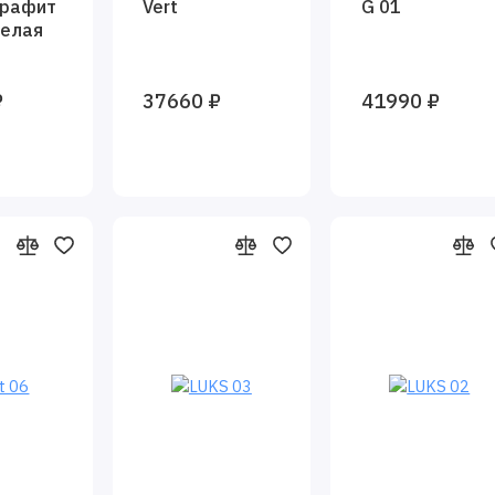
графит
Vert
G 01
белая
₽
37660 ₽
41990 ₽