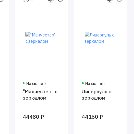
На складе
На складе
ь
"Манчестер" с
Ливерпуль с
зеркалом
зеркалом
44480 ₽
44160 ₽