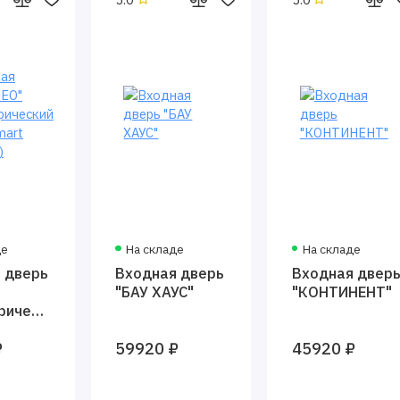
де
На складе
На складе
 дверь
Входная дверь
Входная двер
"БАУ ХАУС"
"КОНТИНЕНТ"
рический
mart
₽
59920 ₽
45920 ₽
)