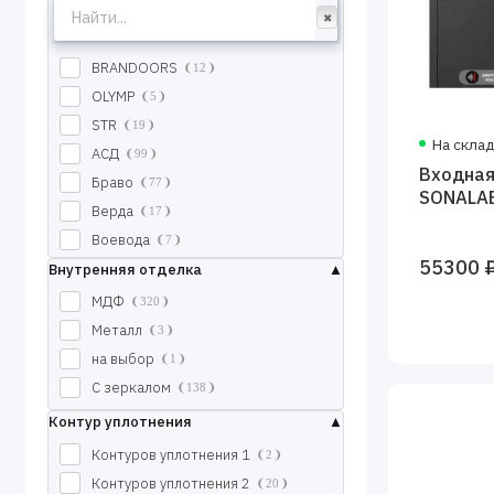
BRANDOORS
12
OLYMP
5
STR
19
На скла
АСД
99
Входная
Браво
77
SONALA
Верда
17
Воевода
7
55300 
Входные двери INTECRON
Внутренняя отделка
27
Двери Комфорт входные
8
МДФ
320
Двери про входные
19
Металл
3
Двери регионов входные
27
на выбор
1
Двери-черноземья
2
С зеркалом
138
Йошкар-Ола
1
Контур уплотнения
Лабиринт
26
Контуров уплотнения 1
2
Сударь
24
Контуров уплотнения 2
20