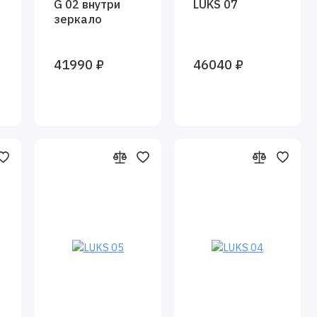
G 02 внутри
LUKS 07
зеркало
41990 ₽
46040 ₽