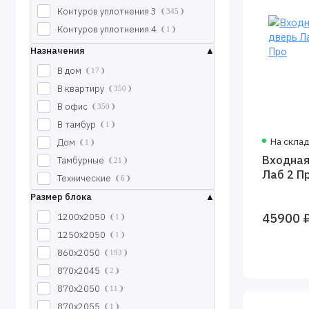
Контуров уплотнения 3
345
Контуров уплотнения 4
1
Назначения
В дом
17
В квартиру
350
В офис
350
В тамбур
1
На скла
Дом
1
Входная
Тамбурные
21
Лаб 2 П
Технические
6
Уличные
Размер блока
17
45900 
1200х2050
1
1250х2050
1
860х2050
193
870х2045
2
870х2050
11
870х2055
1