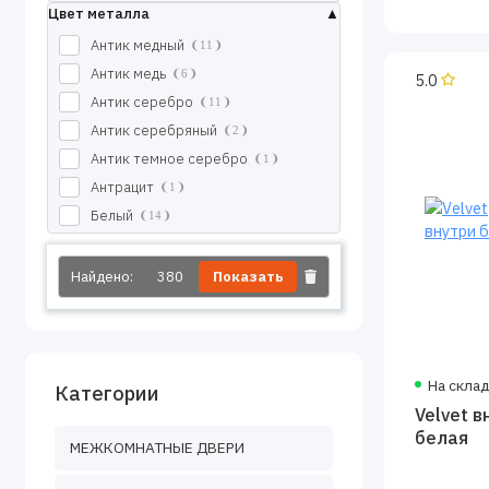
Цвет металла
Антик медный
11
Антик медь
6
5.0
Антик серебро
11
Антик серебряный
2
Антик темное серебро
1
Антрацит
1
Белый
14
Бетон
1
Бронза
1
Найдено:
380
Показать
Букле графит
4
Букле черное
76
Графит
5
На скла
Коричневый
21
Категории
Velvet в
Медный антик
1
белая
Муар белый
5
МЕЖКОМНАТНЫЕ ДВЕРИ
Муар бордо
1