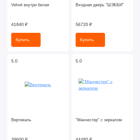
Velvet внутри белая
Входная дверь "ШЭББИ"
41840 ₽
56720 ₽
Купить
Купить
5.0
5.0
Вертикаль
"Манчестер" с зеркалом
39600 ₽
44480 ₽