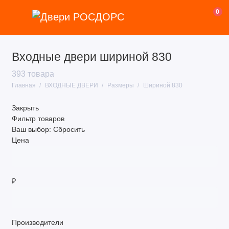
0
Входные двери шириной 830
В квартиру
393 товара
В дом (уличные) ТЕРМО
Главная
ВХОДНЫЕ ДВЕРИ
Размеры
Шириной 830
По назначению
Закрыть
Фильтр товаров
Размеры
Ваш выбор:
Сбросить
Цена
Производитель
Тип
₽
Недорогие
Показать все
Производители