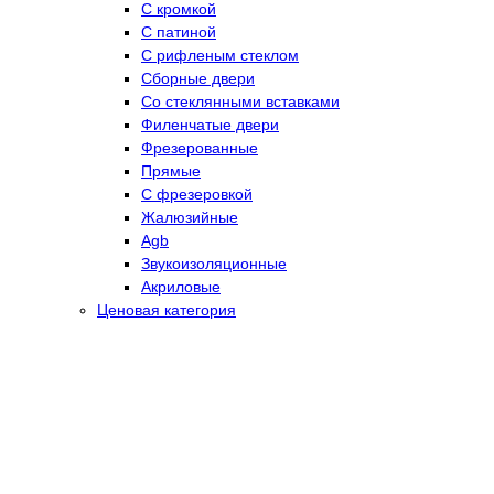
С кромкой
С патиной
С рифленым стеклом
Сборные двери
Со стеклянными вставками
Филенчатые двери
Фрезерованные
Прямые
С фрезеровкой
Жалюзийные
Agb
Звукоизоляционные
Акриловые
Ценовая категория