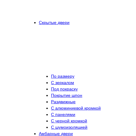
Скрытые двери
По размеру
C зеркалом
Под покраску
Покрытие шпон
Раздвижные
С алюминиевой кромкой
С панелями
С черной кромкой
С шумоизоляцией
Амбарные двери