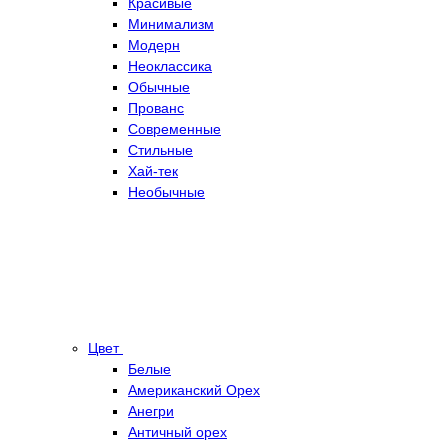
Красивые
Минимализм
Модерн
Неоклассика
Обычные
Прованс
Современные
Стильные
Хай-тек
Необычные
Цвет
Белые
Американский Орех
Анегри
Античный орех