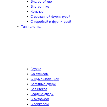
Влагостойкие
Внутренние
Круглые
С врезанной фурнитурой
С коробкой и фурнитурой
Тип полотна
Глухие
Со стеклом
C шумоизоляцией
Багетные двери
Без стекла
Гладкие двери
С витражом
С зеркалом