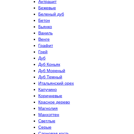
Антрацит
Бежевые
Беленый дуб
Бетон
Бьянко
Ваниль
Венге
Графит
Грей
Дуб
Дуб Коньяк
Дуб Мореный
Дуб Темный
Итальянский орех
Капучино
Коричневые
Красное дерево
Магнолия
Манхэттен
Светлые
Серые
Слоновая кость