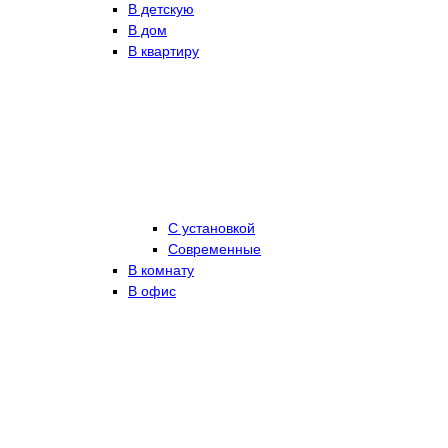
В детскую
В дом
В квартиру
С установкой
Современные
В комнату
В офис