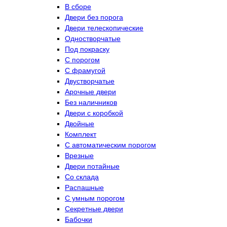
В сборе
Двери без порога
Двери телескопические
Одностворчатые
Под покраску
С порогом
С фрамугой
Двустворчатые
Арочные двери
Без наличников
Двери с коробкой
Двойные
Комплект
С автоматическим порогом
Врезные
Двери потайные
Со склада
Распашные
С умным порогом
Секретные двери
Бабочки