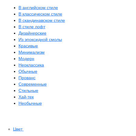
В английском стиле
В классическом стиле
В скандинавском стиле
В стиле лофт
Дизайнерские
Из эпоксидной смолы
Красивые
Минимализм
Модерн
Неоклассика
Обычные
Прованс
Современные
Стильные
Хай-тек
Необычные
Цвет