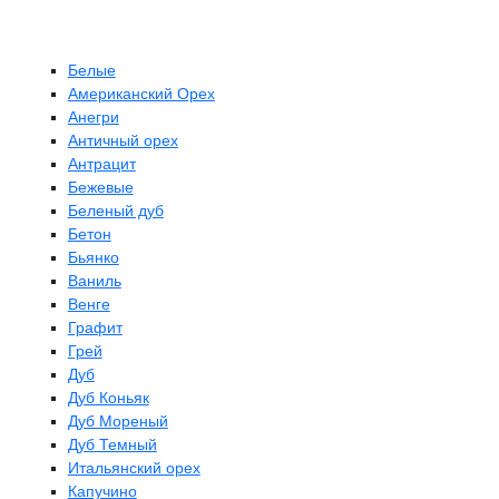
Белые
Американский Орех
Анегри
Античный орех
Антрацит
Бежевые
Беленый дуб
Бетон
Бьянко
Ваниль
Венге
Графит
Грей
Дуб
Дуб Коньяк
Дуб Мореный
Дуб Темный
Итальянский орех
Капучино