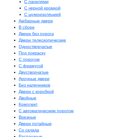
С панелями
С черной кромкой
С шумоизоляцией
Амбарные двери
В сборе
Двери без порога
Двери телескопические
Одностворчатые
Под покраску
С порогом
С фрамугой
Двустворчатые
Арочные двери
Без наличников
Двери с коробкой
Двойные
Комплект
С автоматическим порогом
Врезные
Двери потайные
Со склада
Распашные