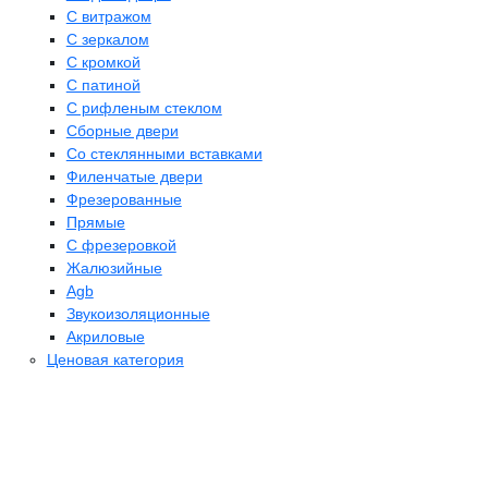
С витражом
С зеркалом
С кромкой
С патиной
С рифленым стеклом
Сборные двери
Со стеклянными вставками
Филенчатые двери
Фрезерованные
Прямые
С фрезеровкой
Жалюзийные
Agb
Звукоизоляционные
Акриловые
Ценовая категория