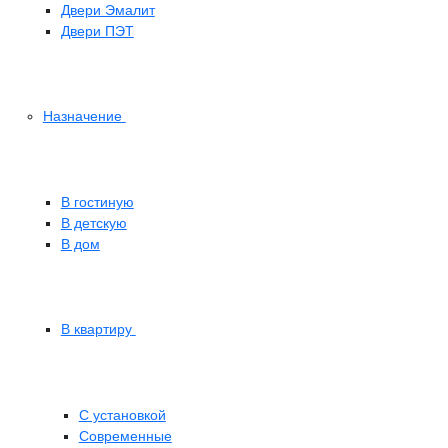
Двери Эмалит
Двери ПЭТ
Назначение
В гостиную
В детскую
В дом
В квартиру
С установкой
Современные