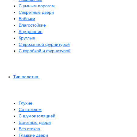
С умным порогом
Секретные двери
Бабочки
Влагостойкие
Внутренние
Круглые
С врезанной фурнитурой
С коробкой и фурнитурой
Тип полотна
Глухие
Со стеклом
C шумоизоляцией
Багетные двери
Без стекла
Гладкие двери