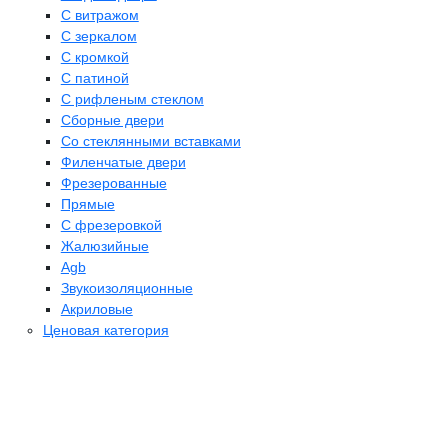
С витражом
С зеркалом
С кромкой
С патиной
С рифленым стеклом
Сборные двери
Со стеклянными вставками
Филенчатые двери
Фрезерованные
Прямые
С фрезеровкой
Жалюзийные
Agb
Звукоизоляционные
Акриловые
Ценовая категория