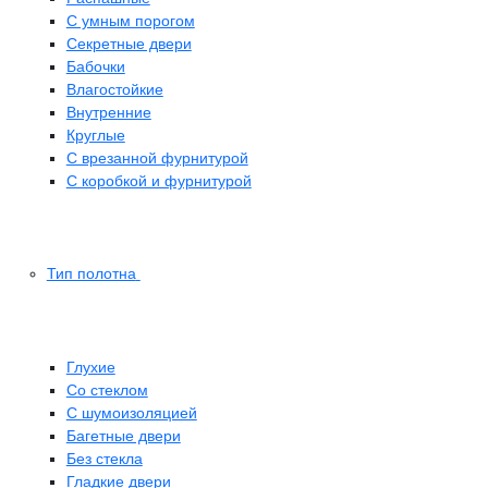
С умным порогом
Секретные двери
Бабочки
Влагостойкие
Внутренние
Круглые
С врезанной фурнитурой
С коробкой и фурнитурой
Тип полотна
Глухие
Со стеклом
C шумоизоляцией
Багетные двери
Без стекла
Гладкие двери