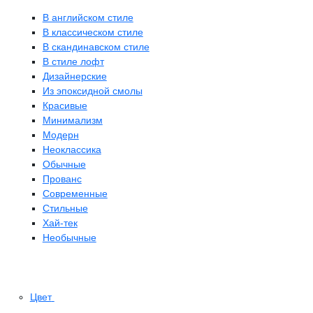
В английском стиле
В классическом стиле
В скандинавском стиле
В стиле лофт
Дизайнерские
Из эпоксидной смолы
Красивые
Минимализм
Модерн
Неоклассика
Обычные
Прованс
Современные
Стильные
Хай-тек
Необычные
Цвет