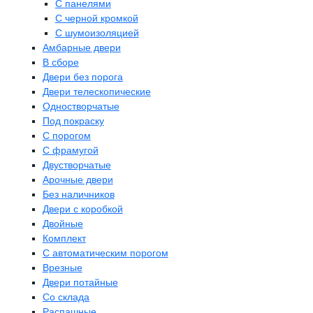
С панелями
С черной кромкой
С шумоизоляцией
Амбарные двери
В сборе
Двери без порога
Двери телескопические
Одностворчатые
Под покраску
С порогом
С фрамугой
Двустворчатые
Арочные двери
Без наличников
Двери с коробкой
Двойные
Комплект
С автоматическим порогом
Врезные
Двери потайные
Со склада
Распашные