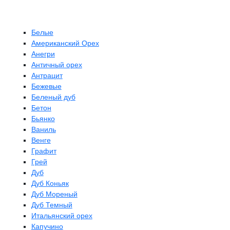
Белые
Американский Орех
Анегри
Античный орех
Антрацит
Бежевые
Беленый дуб
Бетон
Бьянко
Ваниль
Венге
Графит
Грей
Дуб
Дуб Коньяк
Дуб Мореный
Дуб Темный
Итальянский орех
Капучино