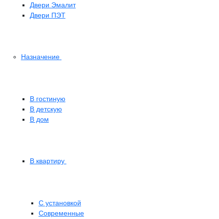
Двери Эмалит
Двери ПЭТ
Назначение
В гостиную
В детскую
В дом
В квартиру
С установкой
Современные