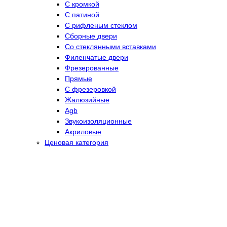
С кромкой
С патиной
С рифленым стеклом
Сборные двери
Со стеклянными вставками
Филенчатые двери
Фрезерованные
Прямые
С фрезеровкой
Жалюзийные
Agb
Звукоизоляционные
Акриловые
Ценовая категория