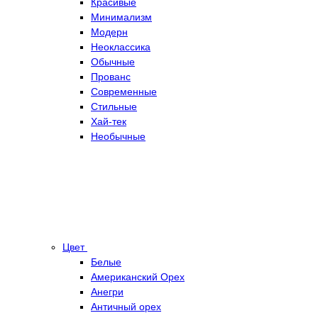
Красивые
Минимализм
Модерн
Неоклассика
Обычные
Прованс
Современные
Стильные
Хай-тек
Необычные
Цвет
Белые
Американский Орех
Анегри
Античный орех