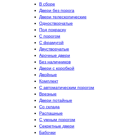
В сборе
Двери без порога
Двери телескопические
Одностворчатые
Под покраску
С порогом
С фрамугой
Двустворчатые
Арочные двери
Без наличников
Двери с коробкой
Двойные
Комплект
С автоматическим порогом
Врезные
Двери потайные
Со склада
Распашные
С умным порогом
Секретные двери
Бабочки