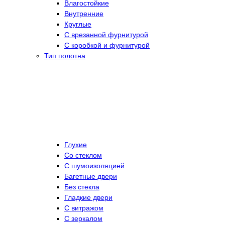
Влагостойкие
Внутренние
Круглые
С врезанной фурнитурой
С коробкой и фурнитурой
Тип полотна
Глухие
Со стеклом
C шумоизоляцией
Багетные двери
Без стекла
Гладкие двери
С витражом
С зеркалом