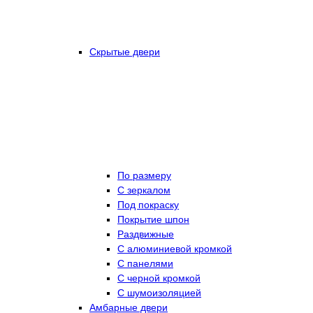
Скрытые двери
По размеру
C зеркалом
Под покраску
Покрытие шпон
Раздвижные
С алюминиевой кромкой
С панелями
С черной кромкой
С шумоизоляцией
Амбарные двери