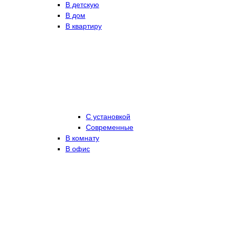
В детскую
В дом
В квартиру
С установкой
Современные
В комнату
В офис