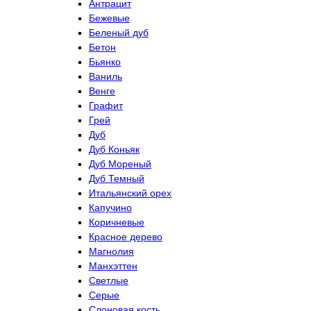
Антрацит
Бежевые
Беленый дуб
Бетон
Бьянко
Ваниль
Венге
Графит
Грей
Дуб
Дуб Коньяк
Дуб Мореный
Дуб Темный
Итальянский орех
Капучино
Коричневые
Красное дерево
Магнолия
Манхэттен
Светлые
Серые
Слоновая кость