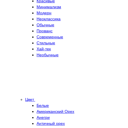
Красивые
Минимализм
Модерн
Неоклассика
Обычные
Прованс
Современные
Стильные
Хай-тек
Необычные
Цвет
Белые
Американский Орех
Анегри
Античный орех