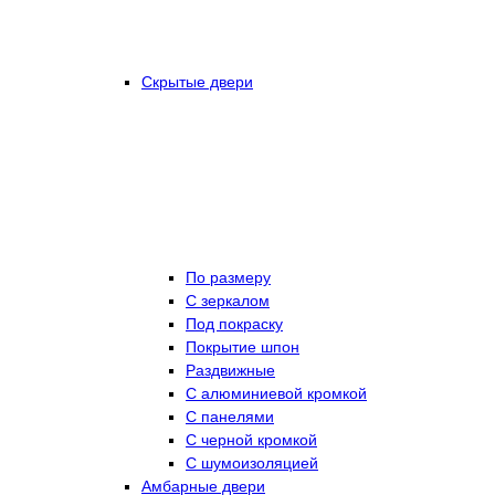
Скрытые двери
По размеру
C зеркалом
Под покраску
Покрытие шпон
Раздвижные
С алюминиевой кромкой
С панелями
С черной кромкой
С шумоизоляцией
Амбарные двери