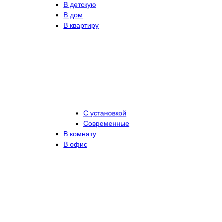
В детскую
В дом
В квартиру
С установкой
Современные
В комнату
В офис