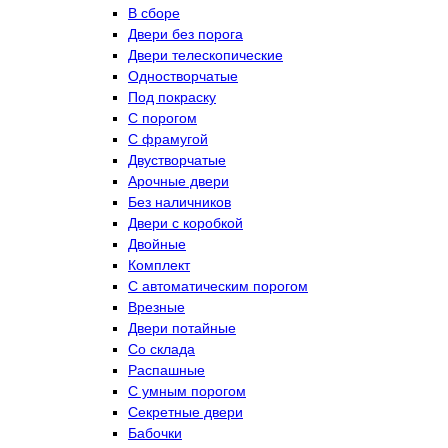
В сборе
Двери без порога
Двери телескопические
Одностворчатые
Под покраску
С порогом
С фрамугой
Двустворчатые
Арочные двери
Без наличников
Двери с коробкой
Двойные
Комплект
С автоматическим порогом
Врезные
Двери потайные
Со склада
Распашные
С умным порогом
Секретные двери
Бабочки