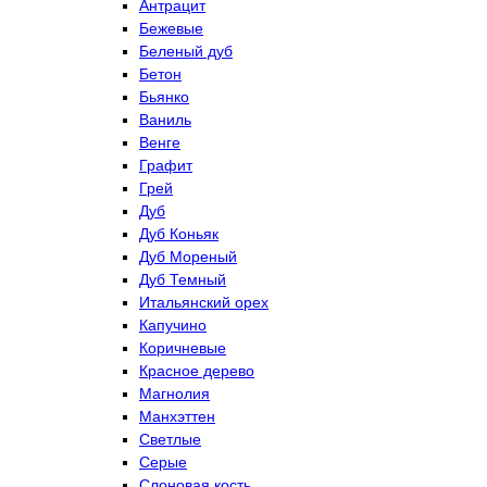
Антрацит
Бежевые
Беленый дуб
Бетон
Бьянко
Ваниль
Венге
Графит
Грей
Дуб
Дуб Коньяк
Дуб Мореный
Дуб Темный
Итальянский орех
Капучино
Коричневые
Красное дерево
Магнолия
Манхэттен
Светлые
Серые
Слоновая кость