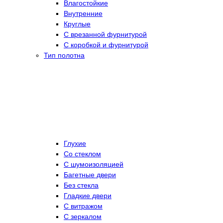
Влагостойкие
Внутренние
Круглые
С врезанной фурнитурой
С коробкой и фурнитурой
Тип полотна
Глухие
Со стеклом
C шумоизоляцией
Багетные двери
Без стекла
Гладкие двери
С витражом
С зеркалом