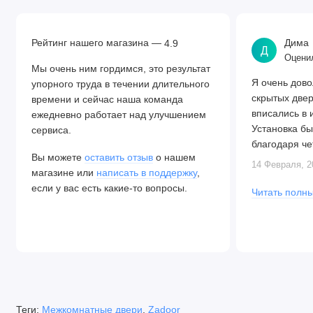
Рейтинг нашего магазина —
Дима
4.9
Д
Оценил
Мы очень ним гордимся, это результат
Я очень дово
упорного труда в течении длительного
скрытых две
времени и сейчас наша команда
вписались в 
ежедневно работает над улучшением
Установка бы
сервиса.
благодаря че
Вы можете
оставить отзыв
о нашем
Алексея. Две
14 Февраля, 2
магазине или
написать в поддержку
,
закрываются.
если у вас есть какие-то вопросы.
Читать полны
Теги:
Межкомнатные двери
,
Zadoor