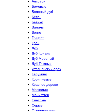
Антрацит
Бежевые
Беленый дуб
Бетон
Бьянко
Ваниль
Венге
Графит
Грей
Дуб
Дуб Коньяк
Дуб Мореный
Дуб Темный
Итальянский орех
Капучино
Коричневые
Красное дерево
Магнолия
Манхэттен
Светлые
Серые
Слоновая кость