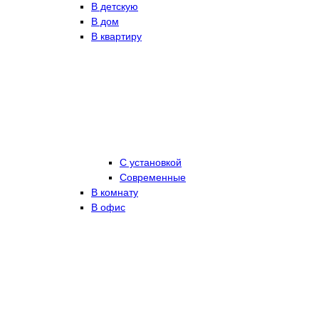
В детскую
В дом
В квартиру
С установкой
Современные
В комнату
В офис