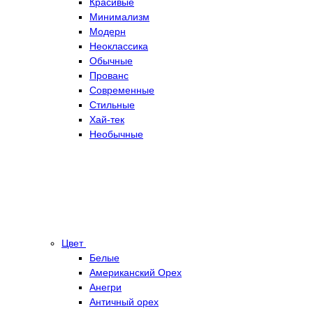
Красивые
Минимализм
Модерн
Неоклассика
Обычные
Прованс
Современные
Стильные
Хай-тек
Необычные
Цвет
Белые
Американский Орех
Анегри
Античный орех