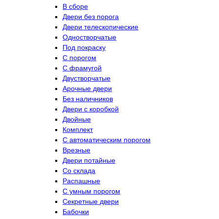
В сборе
Двери без порога
Двери телескопические
Одностворчатые
Под покраску
С порогом
С фрамугой
Двустворчатые
Арочные двери
Без наличников
Двери с коробкой
Двойные
Комплект
С автоматическим порогом
Врезные
Двери потайные
Со склада
Распашные
С умным порогом
Секретные двери
Бабочки