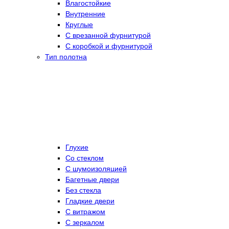
Влагостойкие
Внутренние
Круглые
С врезанной фурнитурой
С коробкой и фурнитурой
Тип полотна
Глухие
Со стеклом
C шумоизоляцией
Багетные двери
Без стекла
Гладкие двери
С витражом
С зеркалом