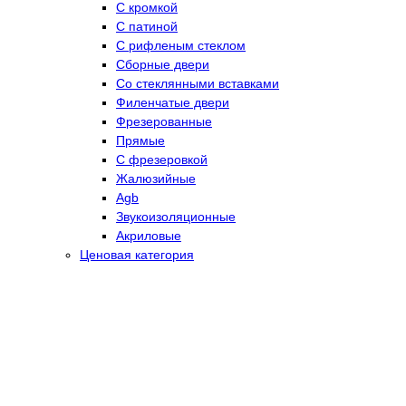
С кромкой
С патиной
С рифленым стеклом
Сборные двери
Со стеклянными вставками
Филенчатые двери
Фрезерованные
Прямые
С фрезеровкой
Жалюзийные
Agb
Звукоизоляционные
Акриловые
Ценовая категория