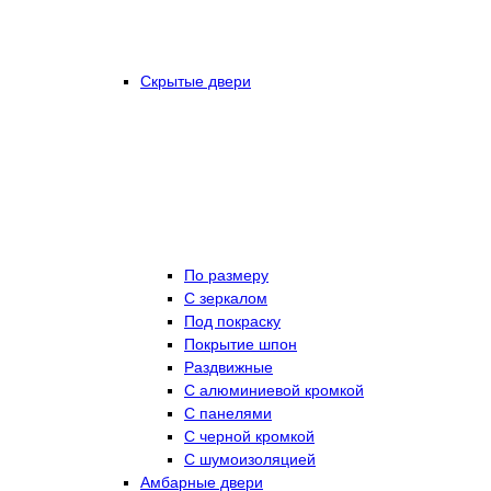
Скрытые двери
По размеру
C зеркалом
Под покраску
Покрытие шпон
Раздвижные
С алюминиевой кромкой
С панелями
С черной кромкой
С шумоизоляцией
Амбарные двери