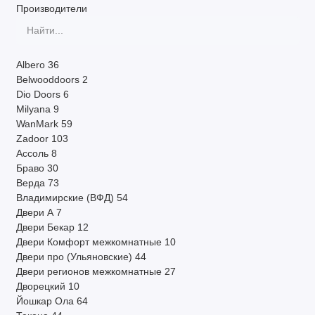
Производители
Система открывания
Другие параметры
Albero
36
Производитель
Belwooddoors
2
Dio Doors
6
Milyana
9
По наличию
WanMark
59
Zadoor
103
Страна
Ассоль
8
Браво
30
Показать все
Верда
73
Владимирские (ВФД)
54
Двери А
7
Двери Бекар
12
Двери Комфорт межкомнатные
10
Двери про (Ульяновские)
44
Двери регионов межкомнатные
27
Дворецкий
10
Йошкар Ола
64