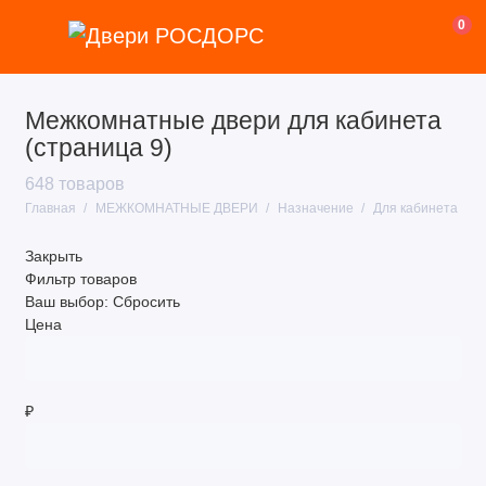
0
Межкомнатные двери для кабинета
Покрытие
(страница 9)
Назначение
648 товаров
Главная
МЕЖКОМНАТНЫЕ ДВЕРИ
Назначение
Для кабинета
Стиль
Закрыть
Цвет
Фильтр товаров
Ваш выбор:
Сбросить
Размер
Цена
Тип двери
Тип полотна
₽
Ценовая категория