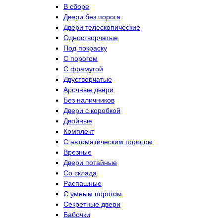
В сборе
Двери без порога
Двери телескопические
Одностворчатые
Под покраску
С порогом
С фрамугой
Двустворчатые
Арочные двери
Без наличников
Двери с коробкой
Двойные
Комплект
С автоматическим порогом
Врезные
Двери потайные
Со склада
Распашные
С умным порогом
Секретные двери
Бабочки