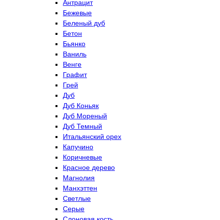
Антрацит
Бежевые
Беленый дуб
Бетон
Бьянко
Ваниль
Венге
Графит
Грей
Дуб
Дуб Коньяк
Дуб Мореный
Дуб Темный
Итальянский орех
Капучино
Коричневые
Красное дерево
Магнолия
Манхэттен
Светлые
Серые
Слоновая кость