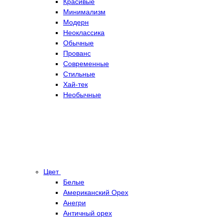
Красивые
Минимализм
Модерн
Неоклассика
Обычные
Прованс
Современные
Стильные
Хай-тек
Необычные
Цвет
Белые
Американский Орех
Анегри
Античный орех