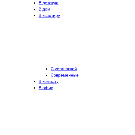
В детскую
В дом
В квартиру
С установкой
Современные
В комнату
В офис