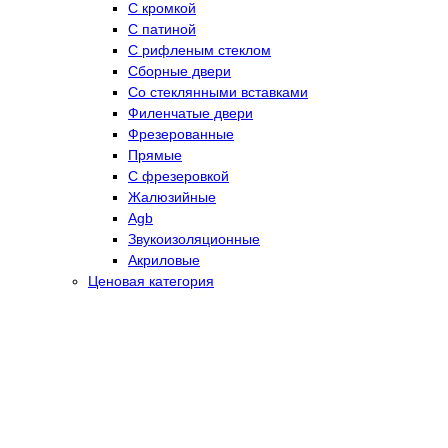
С кромкой
С патиной
С рифленым стеклом
Сборные двери
Со стеклянными вставками
Филенчатые двери
Фрезерованные
Прямые
С фрезеровкой
Жалюзийные
Agb
Звукоизоляционные
Акриловые
Ценовая категория