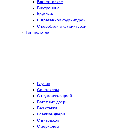
Влагостойкие
Внутренние
Круглые
С врезанной фурнитурой
С коробкой и фурнитурой
Тип полотна
Глухие
Со стеклом
C шумоизоляцией
Багетные двери
Без стекла
Гладкие двери
С витражом
С зеркалом