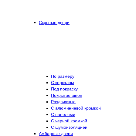
Скрытые двери
По размеру
C зеркалом
Под покраску
Покрытие шпон
Раздвижные
С алюминиевой кромкой
С панелями
С черной кромкой
С шумоизоляцией
Амбарные двери