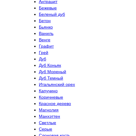
Антрацит
Бежевые
Беленый дуб
Бетон
Бьянко
Ваниль
Венге
Графит
Грей
Дуб
Дуб Коньяк
Дуб Мореный
Дуб Темный
Итальянский орех
Капучино
Коричневые
Красное дерево
Магнолия
Манхэттен
Светлые
Серые
Слоновая кость