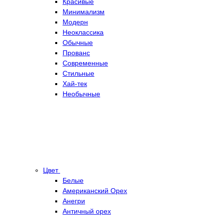
Красивые
Минимализм
Модерн
Неоклассика
Обычные
Прованс
Современные
Стильные
Хай-тек
Необычные
Цвет
Белые
Американский Орех
Анегри
Античный орех