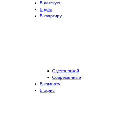
В детскую
В дом
В квартиру
С установкой
Современные
В комнату
В офис