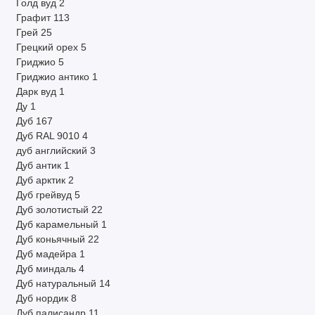
Голд вуд
2
Графит
113
Грей
25
Грецкий орех
5
Гриджио
5
Гриджио антико
1
Дарк вуд
1
Ду
1
Дуб
167
Дуб RAL 9010
4
дуб английский
3
Дуб антик
1
Дуб арктик
2
Дуб грейвуд
5
Дуб золотистый
22
Дуб карамельный
1
Дуб коньячный
22
Дуб мадейра
1
Дуб миндаль
4
Дуб натуральный
14
Дуб нордик
8
Дуб палисандр
11