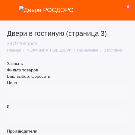
0
Двери в гостиную (страница 3)
Покрытие
2479 товаров
Назначение
Главная
МЕЖКОМНАТНЫЕ ДВЕРИ
Назначение
В гостиную
Стиль
Закрыть
Фильтр товаров
Цвет
Ваш выбор:
Сбросить
Цена
Размер
Тип двери
₽
Тип полотна
Ценовая категория
Производители