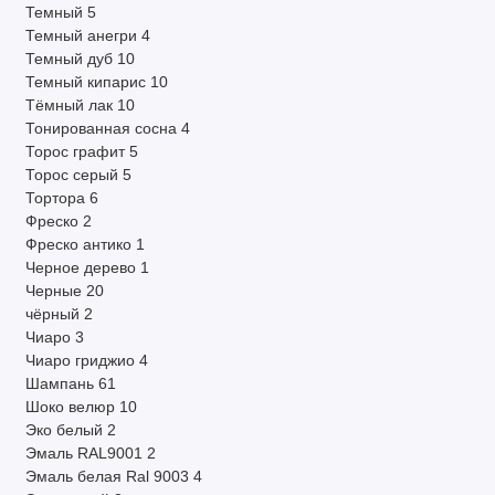
Темный
5
Темный анегри
4
Темный дуб
10
Темный кипарис
10
Тёмный лак
10
Тонированная сосна
4
Торос графит
5
Торос серый
5
Тортора
6
Фреско
2
Фреско антико
1
Черное дерево
1
Черные
20
чёрный
2
Чиаро
3
Чиаро гриджио
4
Шампань
61
Шоко велюр
10
Эко белый
2
Эмаль RAL9001
2
Эмаль белая Ral 9003
4