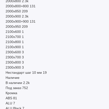
2000х800
2.3k
2000х800+800
131
2000х850
209
2000х900
2.3k
2000х900+900
131
2000х950
209
2100х600
1
2100х700
1
2100х800
1
2100х900
1
2300х600
3
2300х700
3
2300х800
3
2300х900
3
Нестандарт шаг 10 мм
19
Наличие
В наличии
2.2k
Под заказ
752
Кромка
ABS
81
ALU
7
ALU Black
7