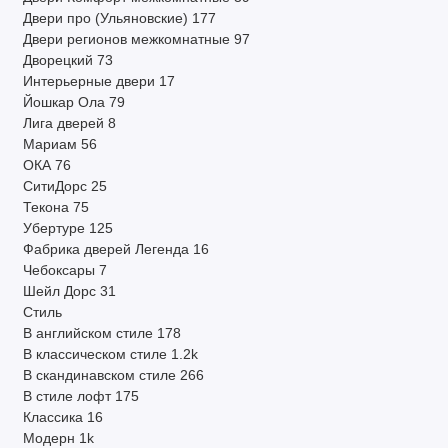
Двери про (Ульяновские)
177
Двери регионов межкомнатные
97
Дворецкий
73
Интерьерные двери
17
Йошкар Ола
79
Лига дверей
8
Мариам
56
ОКА
76
СитиДорс
25
Текона
75
Убертуре
125
Фабрика дверей Легенда
16
Чебоксары
7
Шейл Дорс
31
Стиль
В английском стиле
178
В классическом стиле
1.2k
В скандинавском стиле
266
В стиле лофт
175
Классика
16
Модерн
1k