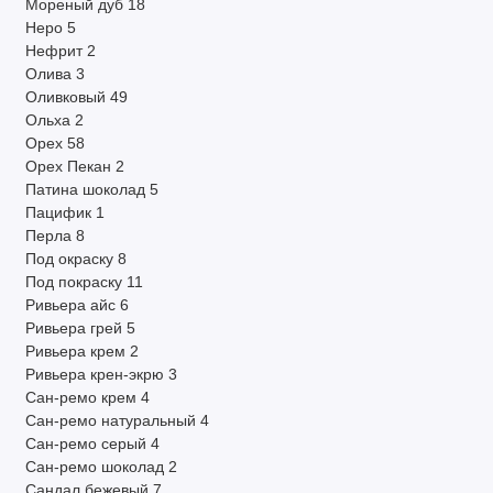
Мореный дуб
18
Неро
5
Нефрит
2
Олива
3
Оливковый
49
Ольха
2
Орех
58
Орех Пекан
2
Патина шоколад
5
Пацифик
1
Перла
8
Под окраску
8
Под покраску
11
Ривьера айс
6
Ривьера грей
5
Ривьера крем
2
Ривьера крен-экрю
3
Сан-ремо крем
4
Сан-ремо натуральный
4
Сан-ремо серый
4
Сан-ремо шоколад
2
Сандал бежевый
7