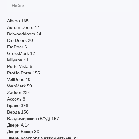
Система открывания
Другие параметры
Albero
165
Aurum Doors
47
Belwooddoors
24
Производитель
Dio Doors
20
EtaDoor
6
По наличию
GrossMark
12
Milyana
41
Страна
Porte Vista
6
Profilo Porte
155
Показать все
VellDoris
40
WanMark
59
Zadoor
234
Ассоль
8
Браво
396
Верда
156
Владимирские (ВФД)
157
Двери А
14
Двери Бекар
33
Двери Комфорт межкомнатные
39