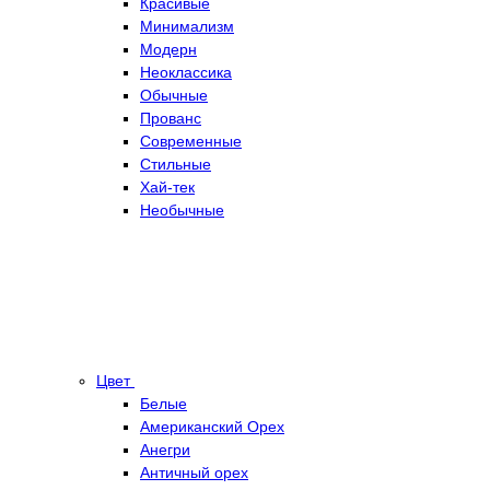
Красивые
Минимализм
Модерн
Неоклассика
Обычные
Прованс
Современные
Стильные
Хай-тек
Необычные
Цвет
Белые
Американский Орех
Анегри
Античный орех