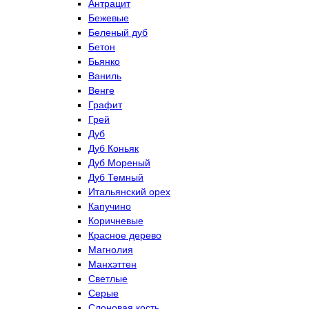
Антрацит
Бежевые
Беленый дуб
Бетон
Бьянко
Ваниль
Венге
Графит
Грей
Дуб
Дуб Коньяк
Дуб Мореный
Дуб Темный
Итальянский орех
Капучино
Коричневые
Красное дерево
Магнолия
Манхэттен
Светлые
Серые
Слоновая кость