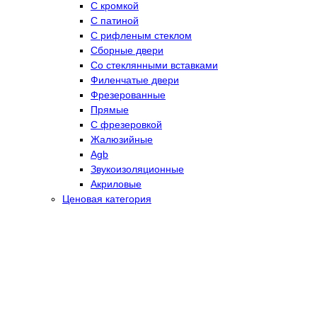
С кромкой
С патиной
С рифленым стеклом
Сборные двери
Со стеклянными вставками
Филенчатые двери
Фрезерованные
Прямые
С фрезеровкой
Жалюзийные
Agb
Звукоизоляционные
Акриловые
Ценовая категория