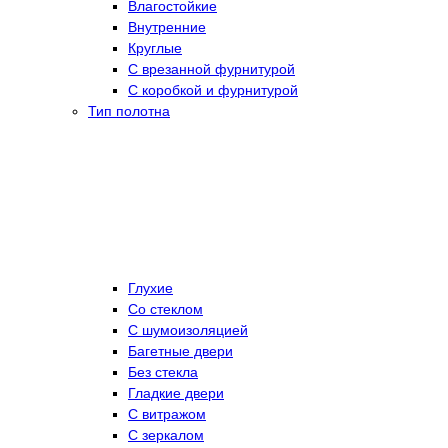
Влагостойкие
Внутренние
Круглые
С врезанной фурнитурой
С коробкой и фурнитурой
Тип полотна
Глухие
Со стеклом
C шумоизоляцией
Багетные двери
Без стекла
Гладкие двери
С витражом
С зеркалом