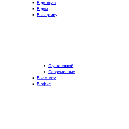
В детскую
В дом
В квартиру
С установкой
Современные
В комнату
В офис