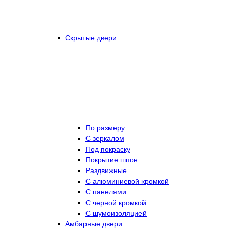
Скрытые двери
По размеру
C зеркалом
Под покраску
Покрытие шпон
Раздвижные
С алюминиевой кромкой
С панелями
С черной кромкой
С шумоизоляцией
Амбарные двери