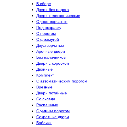
В сборе
Двери без порога
Двери телескопические
Одностворчатые
Под покраску
С порогом
С фрамугой
Двустворчатые
Арочные двери
Без наличников
Двери с коробкой
Двойные
Комплект
С автоматическим порогом
Врезные
Двери потайные
Со склада
Распашные
С умным порогом
Секретные двери
Бабочки