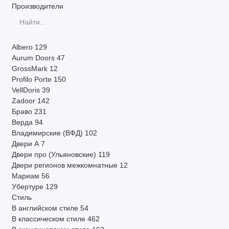
Производители
Система открывания
Другие параметры
Albero
129
Производитель
Aurum Doors
47
GrossMark
12
Profilo Porte
150
По наличию
VellDoris
39
Zadoor
142
Страна
Браво
231
Верда
94
Показать все
Владимирские (ВФД)
102
Двери А
7
Двери про (Ульяновские)
119
Двери регионов межкомнатные
12
Мариам
56
Убертуре
129
Стиль
В английском стиле
54
В классическом стиле
462