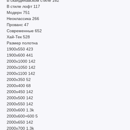
В скандинавском стиле
162
В стиле лофт
117
Модерн
751
Неоклассика
266
Прованс
47
Современные
652
Хай-Тек
528
Размер полотна
1900х550
423
1900х600
441
2000х1000
142
2000х1050
142
2000х1100
142
2000х350
52
2000х400
68
2000х450
142
2000х500
142
2000х550
142
2000х600
1.3k
2000х600+600
5
2000х650
142
2000х700
1.3k