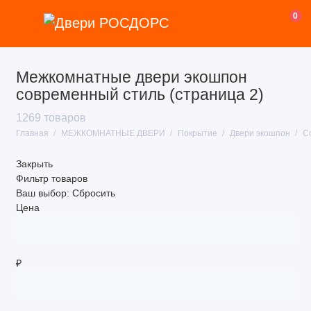
0
Межкомнатные двери экошпон
Покрытие
современный стиль (страница 2)
Назначение
1269 товаров
Главная
МЕЖКОМНАТНЫЕ ДВЕРИ
Покрытие
Двери экошпон
С
Стиль
Закрыть
Цвет
Фильтр товаров
Ваш выбор:
Сбросить
Размер
Цена
Тип двери
Тип полотна
₽
Ценовая категория