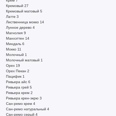
Крем
7
Кремовый
27
Кремовый матовый
5
Латте
3
Лиственница мокко
14
Лунное дерево
4
Магнолия
9
Манхэттен
14
Миндаль
6
Мокко
11
Молочный
1
Молочный матовый
1
Орех
19
Орех Пекан
2
Пацифик
1
Ривьера айс
6
Ривьера грей
5
Ривьера крем
2
Ривьера крен-экрю
3
Сан-ремо крем
4
Сан-ремо натуральный
4
Сан-ремо серый
4