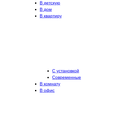
В детскую
В дом
В квартиру
С установкой
Современные
В комнату
В офис