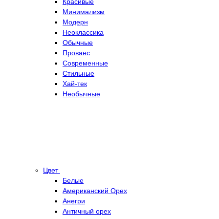
Красивые
Минимализм
Модерн
Неоклассика
Обычные
Прованс
Современные
Стильные
Хай-тек
Необычные
Цвет
Белые
Американский Орех
Анегри
Античный орех