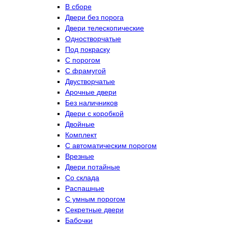
В сборе
Двери без порога
Двери телескопические
Одностворчатые
Под покраску
С порогом
С фрамугой
Двустворчатые
Арочные двери
Без наличников
Двери с коробкой
Двойные
Комплект
С автоматическим порогом
Врезные
Двери потайные
Со склада
Распашные
С умным порогом
Секретные двери
Бабочки