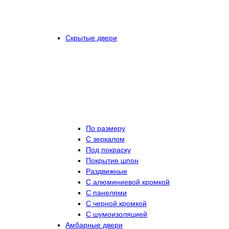
Скрытые двери
По размеру
C зеркалом
Под покраску
Покрытие шпон
Раздвижные
С алюминиевой кромкой
С панелями
С черной кромкой
С шумоизоляцией
Амбарные двери