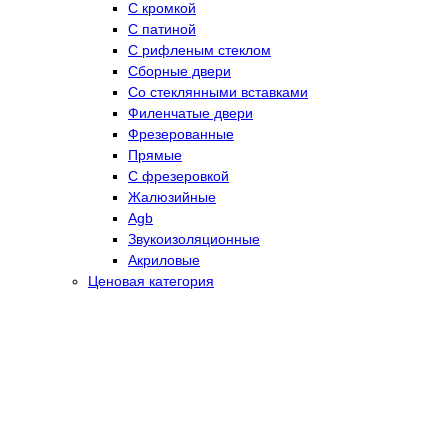
С кромкой
С патиной
С рифленым стеклом
Сборные двери
Со стеклянными вставками
Филенчатые двери
Фрезерованные
Прямые
С фрезеровкой
Жалюзийные
Agb
Звукоизоляционные
Акриловые
Ценовая категория