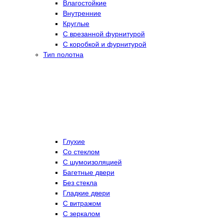
Влагостойкие
Внутренние
Круглые
С врезанной фурнитурой
С коробкой и фурнитурой
Тип полотна
Глухие
Со стеклом
C шумоизоляцией
Багетные двери
Без стекла
Гладкие двери
С витражом
С зеркалом