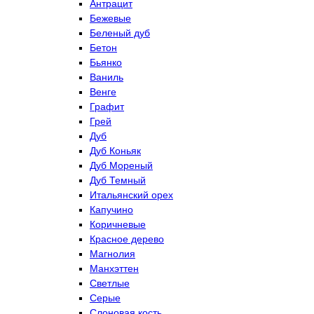
Антрацит
Бежевые
Беленый дуб
Бетон
Бьянко
Ваниль
Венге
Графит
Грей
Дуб
Дуб Коньяк
Дуб Мореный
Дуб Темный
Итальянский орех
Капучино
Коричневые
Красное дерево
Магнолия
Манхэттен
Светлые
Серые
Слоновая кость