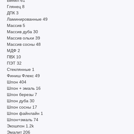
Винил
61
Глянец
8
ДПК
3
Ламинированные
49
Массив
5
Массив дуба
30
Массив ольхи
39
Массив сосны
48
МДФ
2
ПВХ
10
ПЭТ
32
Стеклянные
1
Финиш Флекс
49
Шпон
404
Шпон + эмаль
16
Шпон березы
7
Шпон дуба
30
Шпон сосны
17
Шпон файнлайн
1
Шпон+эмаль
74
Экошпон
1.2k
Эмалит
206