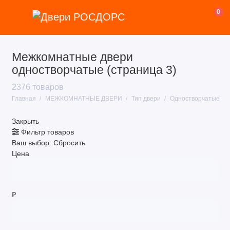
0
Межкомнатные двери
Покрытие
одностворчатые (страница 3)
Назначение
2376 товаров
Главная
МЕЖКОМНАТНЫЕ ДВЕРИ
Тип двери
Одностворчатые
Стиль
Закрыть
Цвет
Фильтр товаров
Ваш выбор:
Сбросить
Размер
Цена
Тип двери
Тип полотна
₽
Ценовая категория