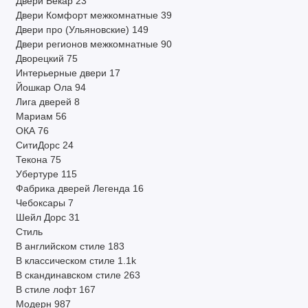
Двери Бекар
23
Двери Комфорт межкомнатные
39
Двери про (Ульяновские)
149
Двери регионов межкомнатные
90
Дворецкий
75
Интерьерные двери
17
Йошкар Ола
94
Лига дверей
8
Мариам
56
ОКА
76
СитиДорс
24
Текона
75
Убертуре
115
Фабрика дверей Легенда
16
Чебоксары
7
Шейл Дорс
31
Стиль
В английском стиле
183
В классическом стиле
1.1k
В скандинавском стиле
263
В стиле лофт
167
Модерн
987