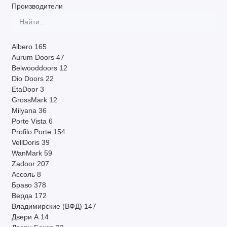
Производители
Система открывания
Другие параметры
Albero
165
Производитель
Aurum Doors
47
Belwooddoors
12
Dio Doors
22
По наличию
EtaDoor
3
GrossMark
12
Страна
Milyana
36
Porte Vista
6
Показать все
Profilo Porte
154
VellDoris
39
WanMark
59
Zadoor
207
Ассоль
8
Браво
378
Верда
172
Владимирские (ВФД)
147
Двери А
14