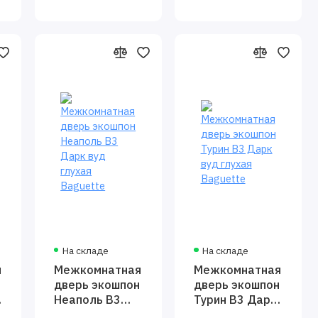
На складе
На складе
я
Межкомнатная
Межкомнатная
дверь экошпон
дверь экошпон
Неаполь В3
Турин В3 Дарк
Дарк вуд
вуд глухая