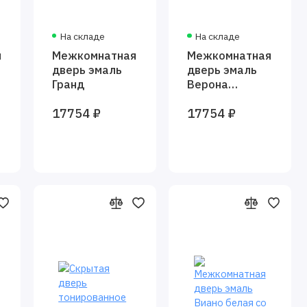
На складе
На складе
я
Межкомнатная
Межкомнатная
дверь эмаль
дверь эмаль
Гранд
Верона
слоновая
17754 ₽
17754 ₽
кость