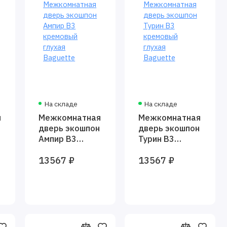
На складе
На складе
я
Межкомнатная
Межкомнатная
дверь экошпон
дверь экошпон
Ампир В3
Турин В3
кремовый
кремовый
13567 ₽
13567 ₽
глухая
глухая
Baguette
Baguette