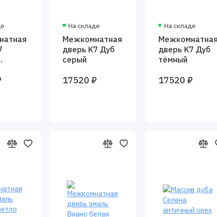
де
На складе
На складе
натная
Межкомнатная
Межкомнатна
7
дверь K7 Дуб
дверь K7 Дуб
серый
тёмный
р
₽
17520 ₽
17520 ₽
й