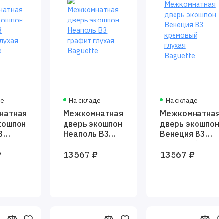
де
На складе
На складе
натная
Межкомнатная
Межкомнатна
кошпон
дверь экошпон
дверь экошпон
3
Неаполь В3
Венеция В3
глухая
графит глухая
кремовый
₽
13567 ₽
13567 ₽
e
Baguette
глухая
Baguette