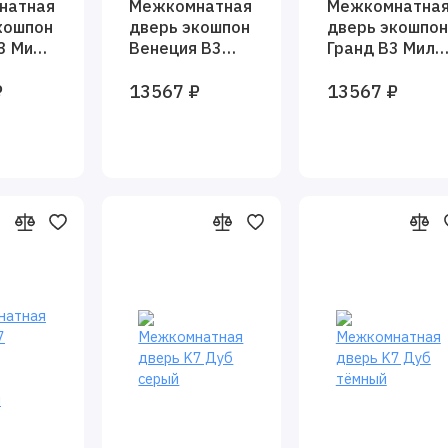
натная
Межкомнатная
Межкомнатна
кошпон
дверь экошпон
дверь экошпон
3 Милк
Венеция В3
Гранд В3 Милк
ая
Милк вуд
вуд глухая
₽
13567 ₽
13567 ₽
e
глухая
Baguette
Baguette