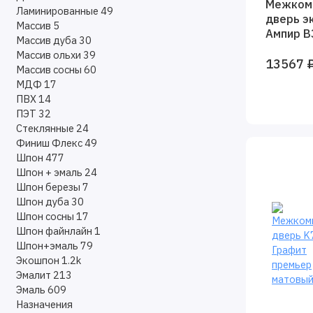
Межком
Ламинированные
49
дверь э
Массив
5
Ампир В
Массив дуба
30
вуд глух
Массив ольхи
39
13567 
Baguett
Массив сосны
60
МДФ
17
ПВХ
14
ПЭТ
32
Стеклянные
24
Финиш Флекс
49
Шпон
477
Шпон + эмаль
24
Шпон березы
7
Шпон дуба
30
Шпон сосны
17
Шпон файнлайн
1
Шпон+эмаль
79
Экошпон
1.2k
Эмалит
213
Эмаль
609
Назначения