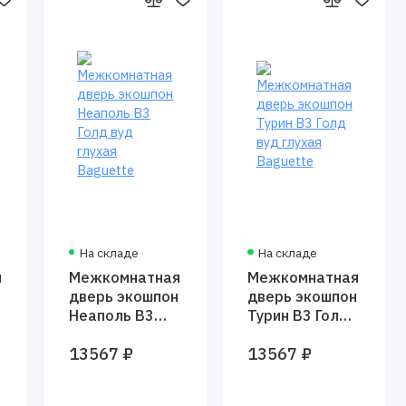
На складе
На складе
я
Межкомнатная
Межкомнатная
дверь экошпон
дверь экошпон
Неаполь В3
Турин В3 Голд
Голд вуд
вуд глухая
13567 ₽
13567 ₽
глухая
Baguette
Baguette