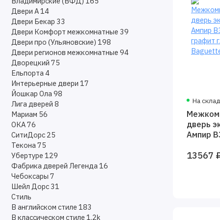
Владимирские (ВФД)
165
Двери А
14
Двери Бекар
33
Двери Комфорт межкомнатные
39
Двери про (Ульяновские)
198
Двери регионов межкомнатные
94
Дворецкий
75
Ельпорта
4
Интерьерные двери
17
Йошкар Ола
98
На скла
Лига дверей
8
Межком
Мариам
56
дверь э
ОКА
76
Ампир В
СитиДорс
25
графит 
Текона
75
13567 
Baguett
Убертуре
129
Фабрика дверей Легенда
16
Чебоксары
7
Шейл Дорс
31
Стиль
В английском стиле
183
В классическом стиле
1.2k