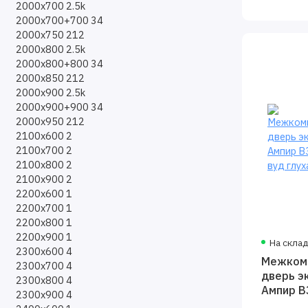
2000х700
2.5k
2000х700+700
34
2000х750
212
2000х800
2.5k
2000х800+800
34
2000х850
212
2000х900
2.5k
2000х900+900
34
2000х950
212
2100х600
2
2100х700
2
2100х800
2
2100х900
2
2200х600
1
2200х700
1
2200х800
1
2200х900
1
На скла
2300х600
4
Межком
2300х700
4
дверь э
2300х800
4
Ампир В
2300х900
4
вуд глух