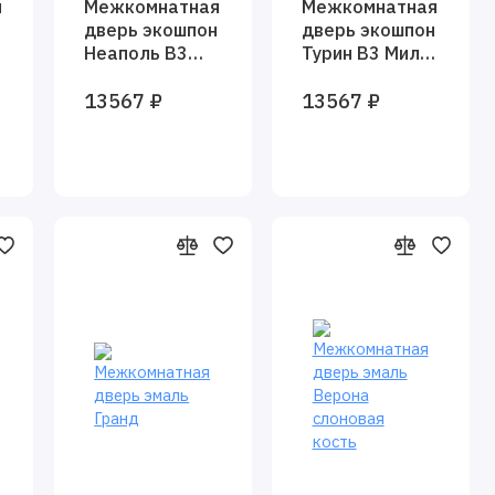
я
Межкомнатная
Межкомнатная
дверь экошпон
дверь экошпон
Неаполь В3
Турин В3 Милк
Милк вуд
вуд глухая
13567 ₽
13567 ₽
глухая
Baguette
Baguette