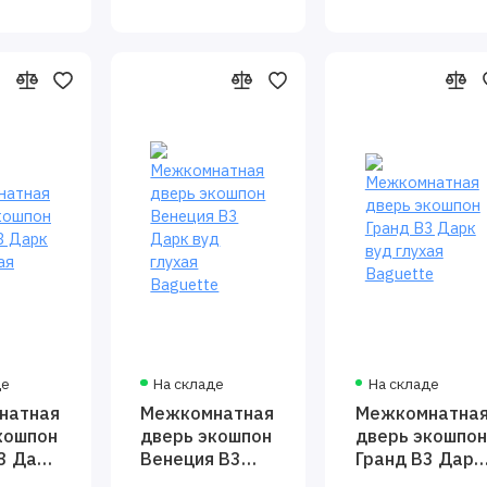
де
На складе
На складе
натная
Межкомнатная
Межкомнатна
кошпон
дверь экошпон
дверь экошпон
3 Дарк
Венеция В3
Гранд В3 Дарк
ая
Дарк вуд
вуд глухая