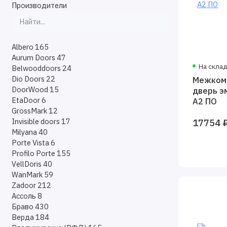
Производители
Albero
165
Aurum Doors
47
На скла
Belwooddoors
24
Dio Doors
22
Межком
DoorWood
15
дверь э
EtaDoor
6
A2 ПО
GrossMark
12
Invisible doors
17
17754 
Milyana
40
Porte Vista
6
Profilo Porte
155
VellDoris
40
WanMark
59
Zadoor
212
Ассоль
8
Браво
430
Верда
184