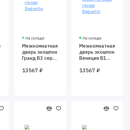
На складе
На складе
я
Межкомнатная
Межкомнатная
дверь экошпон
дверь экошпон
Гранд В3 серая
Венеция В1
глухая
серый матовый
13567 ₽
13567 ₽
Baguette
глухая
Baguette