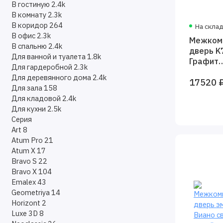
В гостиную
2.4k
В комнату
2.3k
В коридор
264
На скла
В офис
2.3k
Межком
В спальню
2.4k
дверь K
Для ванной и туалета
1.8k
Графит
Для гардеробной
2.3k
премье
Для деревянного дома
2.4k
17520 
матовы
Для зала
158
Для кладовой
2.4k
Для кухни
2.5k
Серия
Art
8
Atum Pro
21
Atum X
17
Bravo S
22
Bravo X
104
Emalex
43
Geometriya
14
Horizont
2
Luxe 3D
8