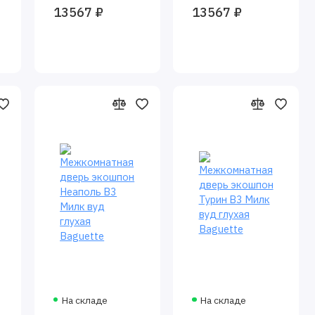
13567 ₽
13567 ₽
глухая
Baguette
Baguette
На складе
На складе