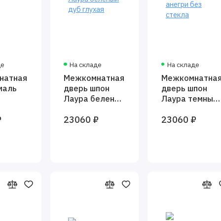
де
На складе
На складе
натная
Межкомнатная
Межкомнатна
маль
дверь шпон
дверь шпон
Лаура беленый
Лаура темный
дуб глухая
анегри без
₽
23060 ₽
23060 ₽
стекла