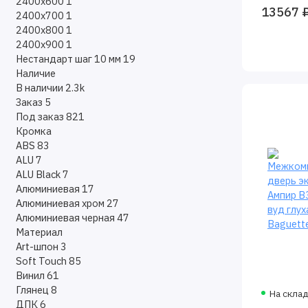
2400х600
1
13567 
2400х700
1
2400х800
1
2400х900
1
Нестандарт шаг 10 мм
19
Наличие
В наличии
2.3k
Заказ
5
Под заказ
821
Кромка
ABS
83
ALU
7
ALU Black
7
Алюминиевая
17
Алюминиевая хром
27
Алюминиевая черная
47
Материал
Art-шпон
3
Soft Touch
85
Винил
61
Глянец
8
На скла
ДПК
6