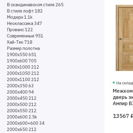
В скандинавском стиле
265
В стиле лофт
182
Модерн
1.1k
Неоклассика
347
Прованс
122
Современные
951
Хай-Тек
718
Размер полотна
1900х550
651
1900х600
705
2000х1000
212
2000х1050
212
2000х1100
212
На скла
2000х350
63
Межком
2000х400
94
дверь э
2000х450
212
Ампир В
2000х500
212
вуд глух
2000х550
212
13567 
Baguett
2000х600
2.5k
2000х600+600
34
2000х650
212