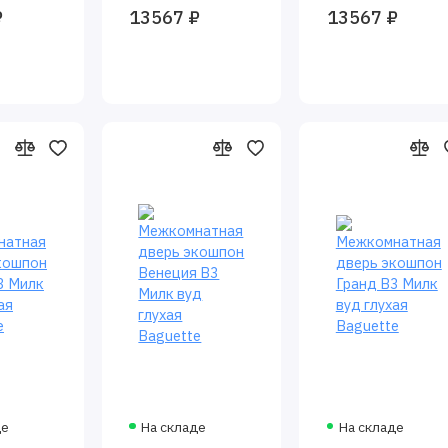
₽
13567 ₽
13567 ₽
глухая
Baguette
Baguette
де
На складе
На складе