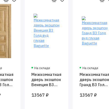
де
На складе
На складе
натная
Межкомнатная
Межкомнатна
кошпон
дверь экошпон
дверь экошпон
3 Голд
Венеция В3
Гранд В3 Голд
ая
Голд вуд
вуд глухая
₽
13567 ₽
13567 ₽
e
глухая
Baguette
Baguette