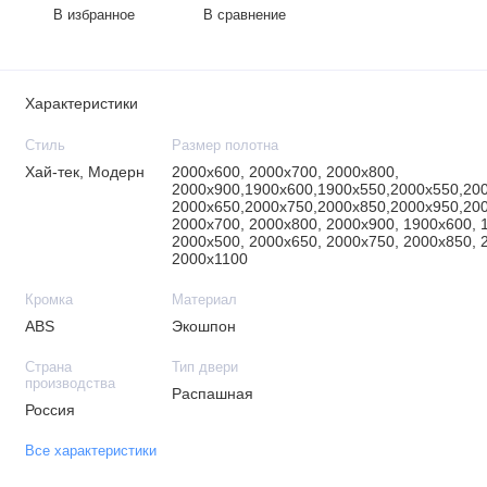
В избранное
В сравнение
Характеристики
Стиль
Размер полотна
Хай-тек, Модерн
2000х600, 2000х700, 2000х800,
2000х900,1900х600,1900х550,2000х550,200
2000х650,2000х750,2000х850,2000х950,20
2000х700, 2000х800, 2000х900, 1900х600, 
2000х500, 2000х650, 2000х750, 2000х850, 
2000х1100
Кромка
Материал
ABS
Экошпон
Страна
Тип двери
производства
Распашная
Россия
Все характеристики