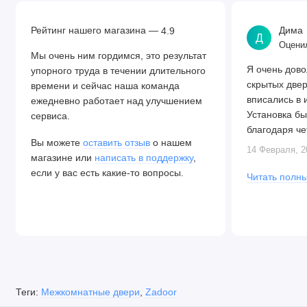
Рейтинг нашего магазина —
Дима
4.9
Д
Оценил
Мы очень ним гордимся, это результат
Я очень дово
упорного труда в течении длительного
скрытых две
времени и сейчас наша команда
вписались в 
ежедневно работает над улучшением
Установка бы
сервиса.
благодаря че
Вы можете
оставить отзыв
о нашем
Алексея. Две
14 Февраля, 2
магазине или
написать в поддержку
,
закрываются.
если у вас есть какие-то вопросы.
Читать полны
Теги:
Межкомнатные двери
,
Zadoor