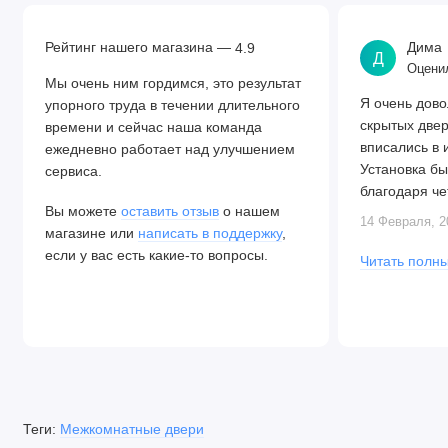
Рейтинг нашего магазина —
Дима
4.9
Д
Оценил
Мы очень ним гордимся, это результат
Я очень дово
упорного труда в течении длительного
скрытых две
времени и сейчас наша команда
вписались в 
ежедневно работает над улучшением
Установка бы
сервиса.
благодаря че
Вы можете
оставить отзыв
о нашем
Алексея. Две
14 Февраля, 2
магазине или
написать в поддержку
,
закрываются.
если у вас есть какие-то вопросы.
Читать полны
Теги:
Межкомнатные двери