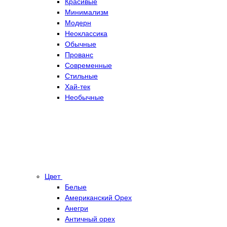
Красивые
Минимализм
Модерн
Неоклассика
Обычные
Прованс
Современные
Стильные
Хай-тек
Необычные
Цвет
Белые
Американский Орех
Анегри
Античный орех