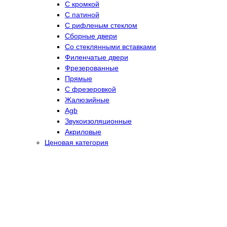
С кромкой
С патиной
С рифленым стеклом
Сборные двери
Со стеклянными вставками
Филенчатые двери
Фрезерованные
Прямые
С фрезеровкой
Жалюзийные
Agb
Звукоизоляционные
Акриловые
Ценовая категория