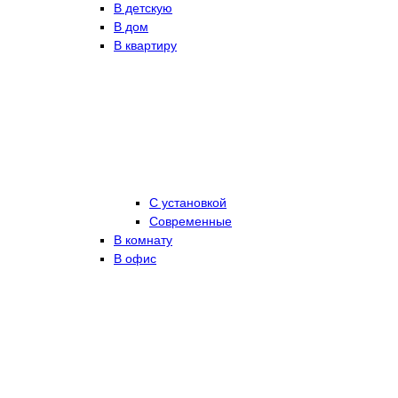
В детскую
В дом
В квартиру
С установкой
Современные
В комнату
В офис