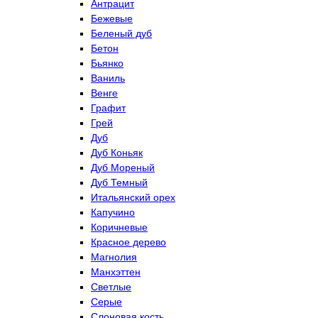
Антрацит
Бежевые
Беленый дуб
Бетон
Бьянко
Ваниль
Венге
Графит
Грей
Дуб
Дуб Коньяк
Дуб Мореный
Дуб Темный
Итальянский орех
Капучино
Коричневые
Красное дерево
Магнолия
Манхэттен
Светлые
Серые
Слоновая кость