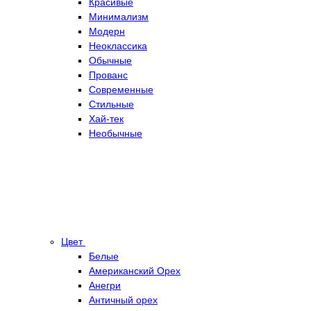
Красивые
Минимализм
Модерн
Неоклассика
Обычные
Прованс
Современные
Стильные
Хай-тек
Необычные
Цвет
Белые
Американский Орех
Анегри
Античный орех