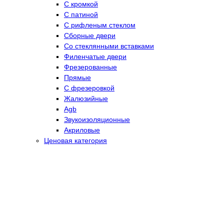
С кромкой
С патиной
С рифленым стеклом
Сборные двери
Со стеклянными вставками
Филенчатые двери
Фрезерованные
Прямые
С фрезеровкой
Жалюзийные
Agb
Звукоизоляционные
Акриловые
Ценовая категория