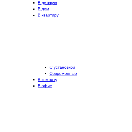
В детскую
В дом
В квартиру
С установкой
Современные
В комнату
В офис