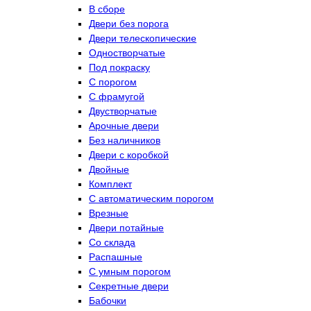
В сборе
Двери без порога
Двери телескопические
Одностворчатые
Под покраску
С порогом
С фрамугой
Двустворчатые
Арочные двери
Без наличников
Двери с коробкой
Двойные
Комплект
С автоматическим порогом
Врезные
Двери потайные
Со склада
Распашные
С умным порогом
Секретные двери
Бабочки