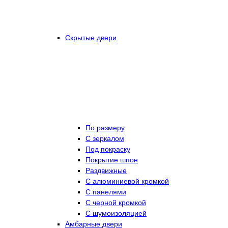
Скрытые двери
По размеру
C зеркалом
Под покраску
Покрытие шпон
Раздвижные
С алюминиевой кромкой
С панелями
С черной кромкой
С шумоизоляцией
Амбарные двери