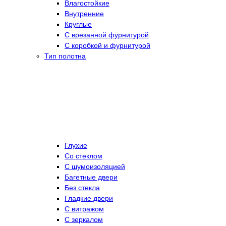
Влагостойкие
Внутренние
Круглые
С врезанной фурнитурой
С коробкой и фурнитурой
Тип полотна
Глухие
Со стеклом
C шумоизоляцией
Багетные двери
Без стекла
Гладкие двери
С витражом
С зеркалом