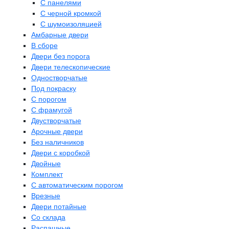
С панелями
С черной кромкой
С шумоизоляцией
Амбарные двери
В сборе
Двери без порога
Двери телескопические
Одностворчатые
Под покраску
С порогом
С фрамугой
Двустворчатые
Арочные двери
Без наличников
Двери с коробкой
Двойные
Комплект
С автоматическим порогом
Врезные
Двери потайные
Со склада
Распашные