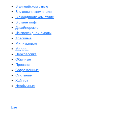
В английском стиле
В классическом стиле
В скандинавском стиле
В стиле лофт
Дизайнерские
Из эпоксидной смолы
Красивые
Минимализм
Модерн
Неоклассика
Обычные
Прованс
Современные
Стильные
Хай-тек
Необычные
Цвет