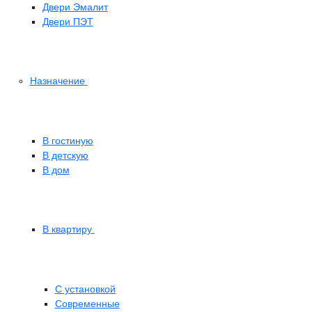
Двери Эмалит
Двери ПЭТ
Назначение
В гостиную
В детскую
В дом
В квартиру
С установкой
Современные