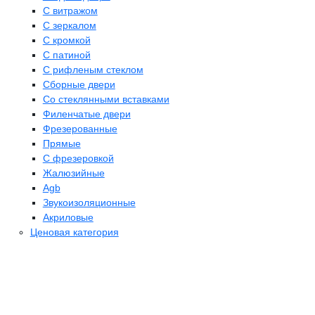
С витражом
С зеркалом
С кромкой
С патиной
С рифленым стеклом
Сборные двери
Со стеклянными вставками
Филенчатые двери
Фрезерованные
Прямые
С фрезеровкой
Жалюзийные
Agb
Звукоизоляционные
Акриловые
Ценовая категория