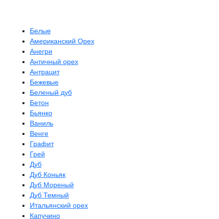
Белые
Американский Орех
Анегри
Античный орех
Антрацит
Бежевые
Беленый дуб
Бетон
Бьянко
Ваниль
Венге
Графит
Грей
Дуб
Дуб Коньяк
Дуб Мореный
Дуб Темный
Итальянский орех
Капучино