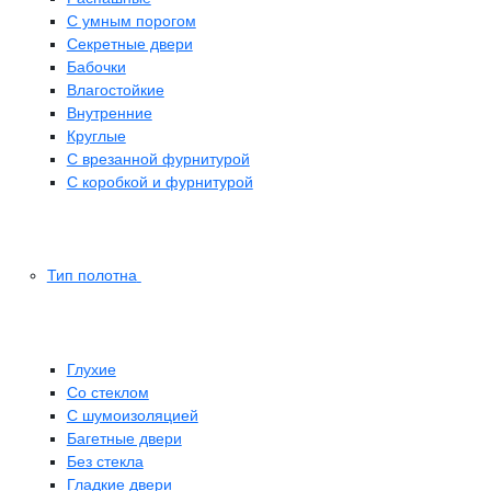
С умным порогом
Секретные двери
Бабочки
Влагостойкие
Внутренние
Круглые
С врезанной фурнитурой
С коробкой и фурнитурой
Тип полотна
Глухие
Со стеклом
C шумоизоляцией
Багетные двери
Без стекла
Гладкие двери