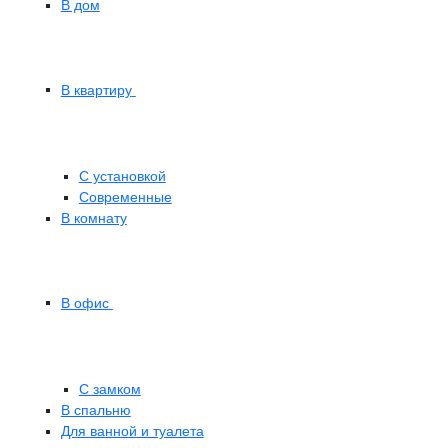
В дом
В квартиру
С установкой
Современные
В комнату
В офис
С замком
В спальню
Для ванной и туалета