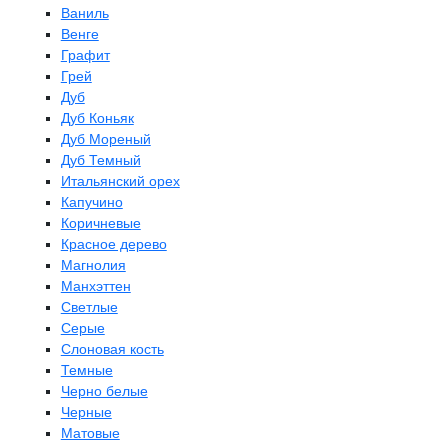
Ваниль
Венге
Графит
Грей
Дуб
Дуб Коньяк
Дуб Мореный
Дуб Темный
Итальянский орех
Капучино
Коричневые
Красное дерево
Магнолия
Манхэттен
Светлые
Серые
Слоновая кость
Темные
Черно белые
Черные
Матовые