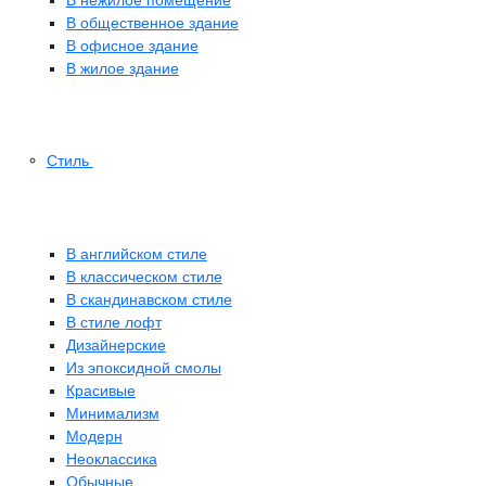
В общественное здание
В офисное здание
В жилое здание
Стиль
В английском стиле
В классическом стиле
В скандинавском стиле
В стиле лофт
Дизайнерские
Из эпоксидной смолы
Красивые
Минимализм
Модерн
Неоклассика
Обычные