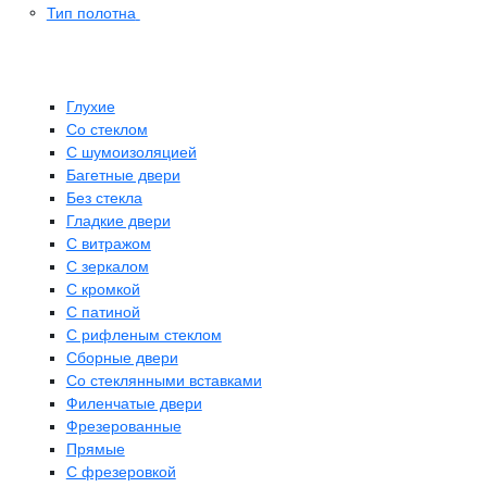
Тип полотна
Глухие
Со стеклом
C шумоизоляцией
Багетные двери
Без стекла
Гладкие двери
С витражом
С зеркалом
С кромкой
С патиной
С рифленым стеклом
Сборные двери
Со стеклянными вставками
Филенчатые двери
Фрезерованные
Прямые
С фрезеровкой