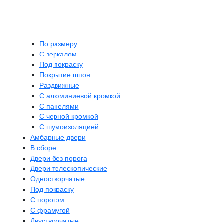
По размеру
C зеркалом
Под покраску
Покрытие шпон
Раздвижные
С алюминиевой кромкой
С панелями
С черной кромкой
С шумоизоляцией
Амбарные двери
В сборе
Двери без порога
Двери телескопические
Одностворчатые
Под покраску
С порогом
С фрамугой
Двустворчатые