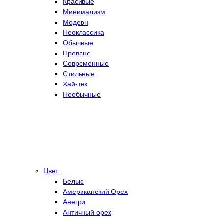
Красивые
Минимализм
Модерн
Неоклассика
Обычные
Прованс
Современные
Стильные
Хай-тек
Необычные
Цвет
Белые
Американский Орех
Анегри
Античный орех