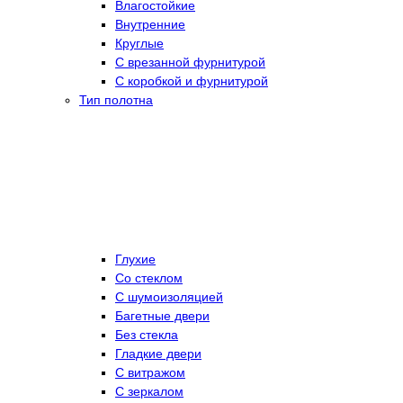
Влагостойкие
Внутренние
Круглые
С врезанной фурнитурой
С коробкой и фурнитурой
Тип полотна
Глухие
Со стеклом
C шумоизоляцией
Багетные двери
Без стекла
Гладкие двери
С витражом
С зеркалом