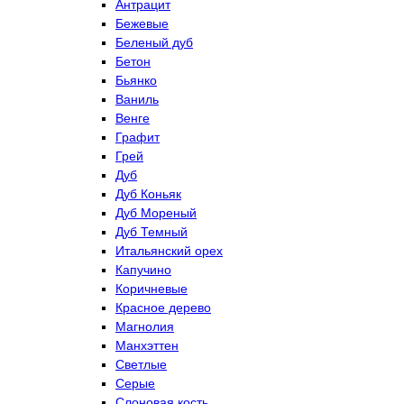
Антрацит
Бежевые
Беленый дуб
Бетон
Бьянко
Ваниль
Венге
Графит
Грей
Дуб
Дуб Коньяк
Дуб Мореный
Дуб Темный
Итальянский орех
Капучино
Коричневые
Красное дерево
Магнолия
Манхэттен
Светлые
Серые
Слоновая кость