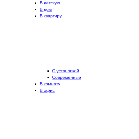
В детскую
В дом
В квартиру
С установкой
Современные
В комнату
В офис