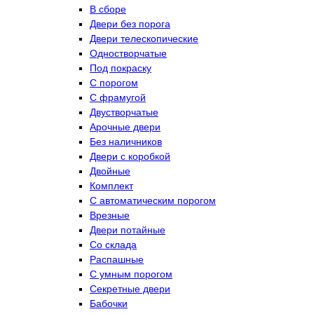
В сборе
Двери без порога
Двери телескопические
Одностворчатые
Под покраску
С порогом
С фрамугой
Двустворчатые
Арочные двери
Без наличников
Двери с коробкой
Двойные
Комплект
С автоматическим порогом
Врезные
Двери потайные
Со склада
Распашные
С умным порогом
Секретные двери
Бабочки