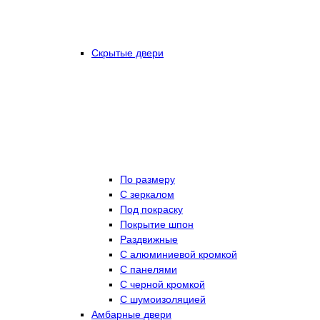
Скрытые двери
По размеру
C зеркалом
Под покраску
Покрытие шпон
Раздвижные
С алюминиевой кромкой
С панелями
С черной кромкой
С шумоизоляцией
Амбарные двери