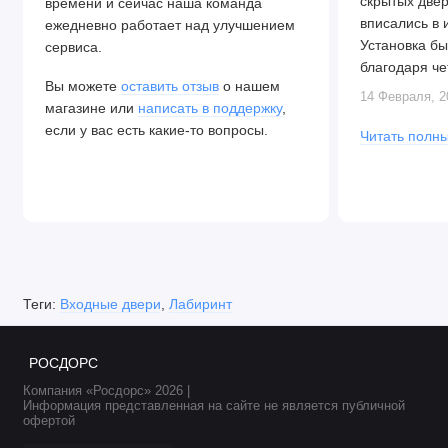
скрытых две
времени и сейчас наша команда
вписались в 
ежедневно работает над улучшением
Установка бы
сервиса.
благодаря че
Вы можете
оставить отзыв
о нашем
Алексея. Две
14 Февраля, 2
магазине или
написать в поддержку
,
закрываются.
если у вас есть какие-то вопросы.
Читать полны
Теги:
Входные двери
,
Лабиринт
РОСДОРС
Компания «Росдорс» 2026 |
Информация представленная на сайте не является публичной
офертой