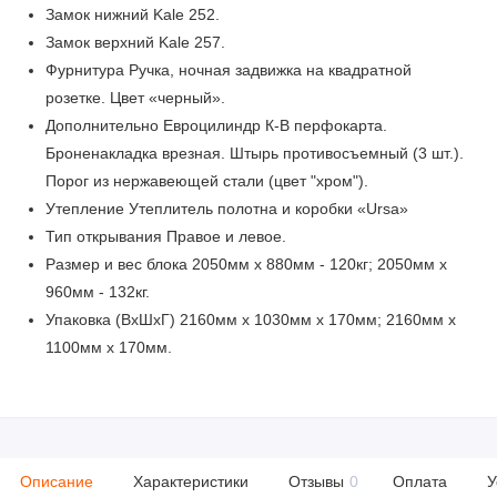
Замок нижний Kale 252.
Замок верхний Kale 257.
Фурнитура Ручка, ночная задвижка на квадратной
розетке. Цвет «черный».
Дополнительно Евроцилиндр К-В перфокарта.
Броненакладка врезная. Штырь противосъемный (3 шт.).
Порог из нержавеющей стали (цвет "хром").
Утепление Утеплитель полотна и коробки «Ursa»
Тип открывания Правое и левое.
Размер и вес блока 2050мм х 880мм - 120кг; 2050мм х
960мм - 132кг.
Упаковка (ВхШхГ) 2160мм х 1030мм х 170мм; 2160мм х
1100мм х 170мм.
Описание
Характеристики
Отзывы
0
Оплата
У