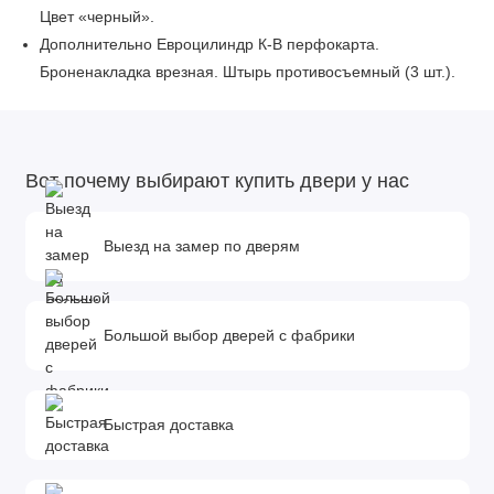
Цвет «черный».
Дополнительно Евроцилиндр К-В перфокарта.
Броненакладка врезная. Штырь противосъемный (3 шт.).
Порог из нержавеющей стали (цвет "хром").
Утепление Утеплитель полотна и коробки «Ursa»
Тип открывания Правое и левое.
Вот почему выбирают купить двери у нас
Размер и вес блока 2050мм х 880мм - 120кг; 2050мм х
960мм - 132кг.
Упаковка (ВхШхГ) 2160мм х 1030мм х 170мм; 2160мм х
Выезд на замер по дверям
1100мм х 170мм.
Большой выбор дверей с фабрики
Быстрая доставка