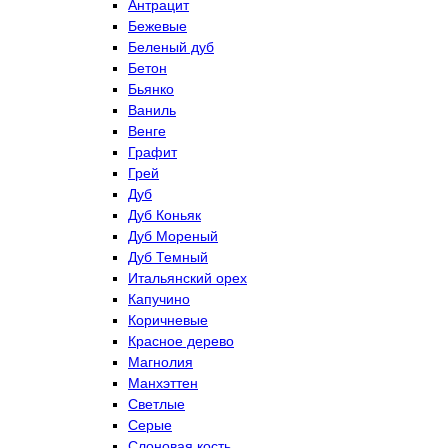
Антрацит
Бежевые
Беленый дуб
Бетон
Бьянко
Ваниль
Венге
Графит
Грей
Дуб
Дуб Коньяк
Дуб Мореный
Дуб Темный
Итальянский орех
Капучино
Коричневые
Красное дерево
Магнолия
Манхэттен
Светлые
Серые
Слоновая кость