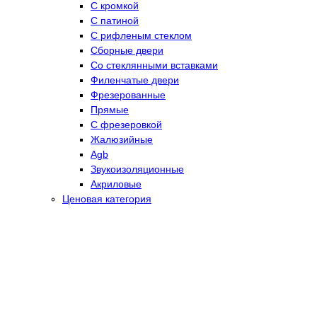
С кромкой
С патиной
С рифленым стеклом
Сборные двери
Со стеклянными вставками
Филенчатые двери
Фрезерованные
Прямые
С фрезеровкой
Жалюзийные
Agb
Звукоизоляционные
Акриловые
Ценовая категория