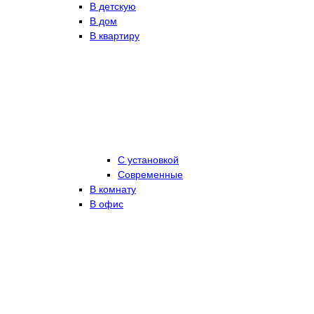
В детскую
В дом
В квартиру
С установкой
Современные
В комнату
В офис