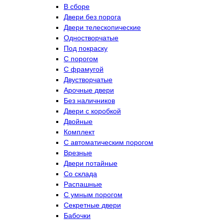
В сборе
Двери без порога
Двери телескопические
Одностворчатые
Под покраску
С порогом
С фрамугой
Двустворчатые
Арочные двери
Без наличников
Двери с коробкой
Двойные
Комплект
С автоматическим порогом
Врезные
Двери потайные
Со склада
Распашные
С умным порогом
Секретные двери
Бабочки