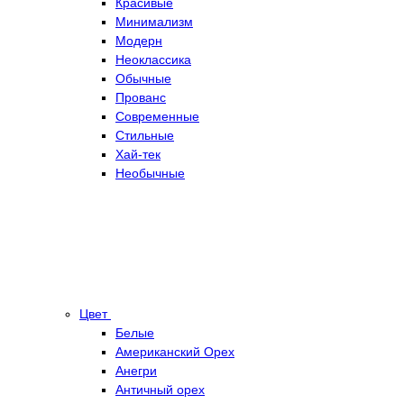
Красивые
Минимализм
Модерн
Неоклассика
Обычные
Прованс
Современные
Стильные
Хай-тек
Необычные
Цвет
Белые
Американский Орех
Анегри
Античный орех