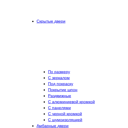
Скрытые двери
По размеру
C зеркалом
Под покраску
Покрытие шпон
Раздвижные
С алюминиевой кромкой
С панелями
С черной кромкой
С шумоизоляцией
Амбарные двери