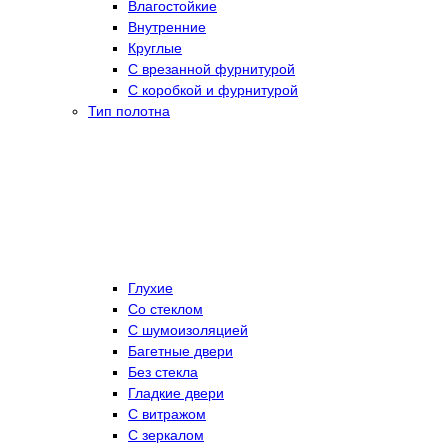
Влагостойкие
Внутренние
Круглые
С врезанной фурнитурой
С коробкой и фурнитурой
Тип полотна
Глухие
Со стеклом
C шумоизоляцией
Багетные двери
Без стекла
Гладкие двери
С витражом
С зеркалом