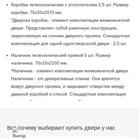
Коробка телескопическая с уплотнителем 2,5 шт. Размер
коробки: 75x33x2070 мм.
*Дверная коробка - элемент комплектации межкомнатной
двери. Представляет собой рамочную конструкцию,
закрепляемую на стенках дверного проема. Стандартная
комплектация для одной одностворчатой двери - 2,5 шт.
Наличник телескопический прямой 5 шт. Размер
наличника: 70x10x2150 мм.
*Наличник - элемент комплектации межкомнатной двери.
Наличники - это декоративные планки. Они крепятся
вокруг дверного проема, и закрывают отверстие между
дверной коробкой и стеной. Стандартная комплектация
для одной двери с двух сторон - 5 шт.
Описание изделия:
Каркас полотна: массив сосны.
Вот почему выбирают купить двери у нас
Внутреннее заполнение: мебельный щит, МДФ плита.