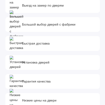
Выезд на замер по дверям
Покрытие: эмаль..
Толщина полотна: 38-40 мм.
Фурнитура и доборы в комплект не входят.
Большой выбор дверей с фабрики
Доборы, которыми можно укомплектовать дверь:
Размеры доборов - 100x10х2070 мм. 150x10х2070 мм.
200x10х2070 мм.
Быстрая доставка
*Добор - элемент комплектации межкомнатной двери,
необходимый для обрамления дверного проема. Он
устанавливается в том случае, если толщина стены
Установка дверей
превышает ширину дверной коробки. Определить количество
и ширину добора можно с помощью замера.
Гарантия качества
Низкие цены на двери