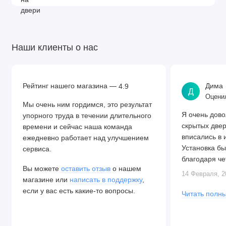
Наши клиенты о нас
Рейтинг нашего магазина —
Дима
4.9
Д
Оценил
Мы очень ним гордимся, это результат
Я очень дово
упорного труда в течении длительного
скрытых две
времени и сейчас наша команда
вписались в 
ежедневно работает над улучшением
Установка бы
сервиса.
благодаря че
Вы можете
оставить отзыв
о нашем
Алексея. Две
14 Февраля, 2
магазине или
написать в поддержку
,
закрываются.
если у вас есть какие-то вопросы.
Читать полны