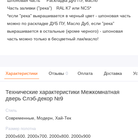
Шпоновая часть
Раскладка Дуб ПУ, масло
Часть заливки ("река")
RAL K7 или NCS*
*если "река" выкрашивается в черный цвет - шпоновая часть
можно по раскладке ДУБ ПУ, Масло Дуб, если "река"
выкрашивается в остальные (кроме черного) - шпоновая
часть можно только в бесцветный лак/масло!
Характеристики
Отзывы
0
Оплата
Доставка
Ус
Технические характеристики Межкомнатная
дверь Слэб-декор №9
Стиль
Современные, Модерн, Хай-Тек
Размер полотна
2000х600, 2000х700, 2000х800, 2000х900