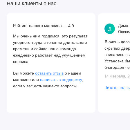
Наши клиенты о нас
Рейтинг нашего магазина —
Дима
4.9
Д
Оценил
Мы очень ним гордимся, это результат
Я очень дово
упорного труда в течении длительного
скрытых две
времени и сейчас наша команда
вписались в 
ежедневно работает над улучшением
Установка бы
сервиса.
благодаря че
Вы можете
оставить отзыв
о нашем
Алексея. Две
14 Февраля, 2
магазине или
написать в поддержку
,
закрываются.
если у вас есть какие-то вопросы.
Читать полны