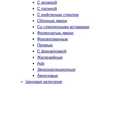
С кромкой
С патиной
С рифленым стеклом
Сборные двери
Со стеклянными вставками
Филенчатые двери
Фрезерованные
Прямые
С фрезеровкой
Жалюзийные
Agb
Звукоизоляционные
Акриловые
Ценовая категория