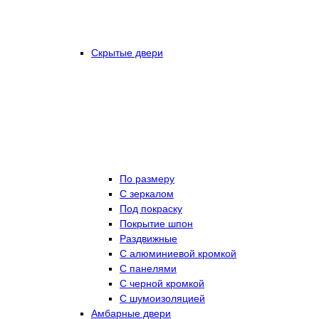
Скрытые двери
По размеру
C зеркалом
Под покраску
Покрытие шпон
Раздвижные
С алюминиевой кромкой
С панелями
С черной кромкой
С шумоизоляцией
Амбарные двери