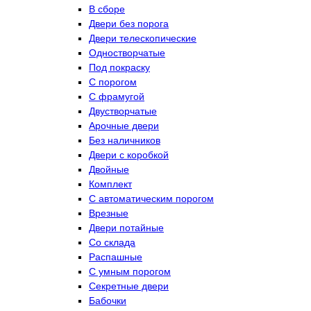
В сборе
Двери без порога
Двери телескопические
Одностворчатые
Под покраску
С порогом
С фрамугой
Двустворчатые
Арочные двери
Без наличников
Двери с коробкой
Двойные
Комплект
С автоматическим порогом
Врезные
Двери потайные
Со склада
Распашные
С умным порогом
Секретные двери
Бабочки