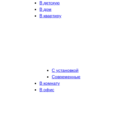
В детскую
В дом
В квартиру
С установкой
Современные
В комнату
В офис