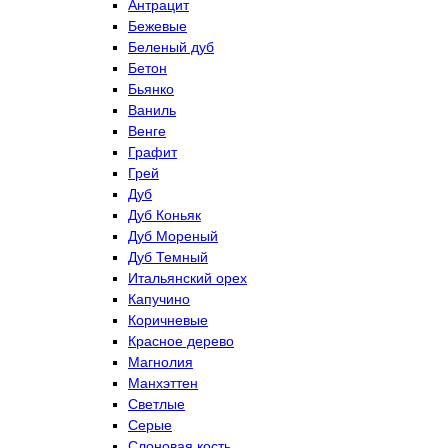
Антрацит
Бежевые
Беленый дуб
Бетон
Бьянко
Ваниль
Венге
Графит
Грей
Дуб
Дуб Коньяк
Дуб Мореный
Дуб Темный
Итальянский орех
Капучино
Коричневые
Красное дерево
Магнолия
Манхэттен
Светлые
Серые
Слоновая кость