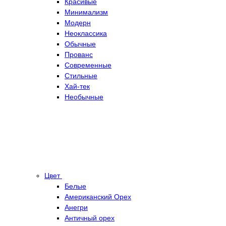
Красивые
Минимализм
Модерн
Неоклассика
Обычные
Прованс
Современные
Стильные
Хай-тек
Необычные
Цвет
Белые
Американский Орех
Анегри
Античный орех