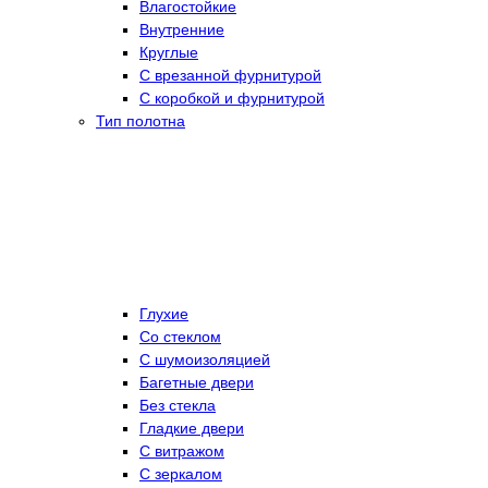
Влагостойкие
Внутренние
Круглые
С врезанной фурнитурой
С коробкой и фурнитурой
Тип полотна
Глухие
Со стеклом
C шумоизоляцией
Багетные двери
Без стекла
Гладкие двери
С витражом
С зеркалом