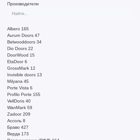
Производители
Система открывания
Другие параметры
Albero
165
Производитель
Aurum Doors
47
Belwooddoors
34
Dio Doors
22
По наличию
DoorWood
15
EtaDoor
6
Страна
GrossMark
12
Invisible doors
13
Показать все
Milyana
45
Porte Vista
6
Profilo Porte
155
VellDoris
40
WanMark
59
Zadoor
209
Ассоль
8
Браво
427
Верда
173