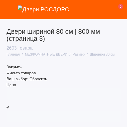
0
Двери шириной 80 см | 800 мм
Покрытие
(страница 3)
Назначение
2603 товара
Главная
МЕЖКОМНАТНЫЕ ДВЕРИ
Размер
Шириной 80 см
Стиль
Закрыть
Цвет
Фильтр товаров
Ваш выбор:
Сбросить
Размер
Цена
Тип двери
Тип полотна
₽
Ценовая категория