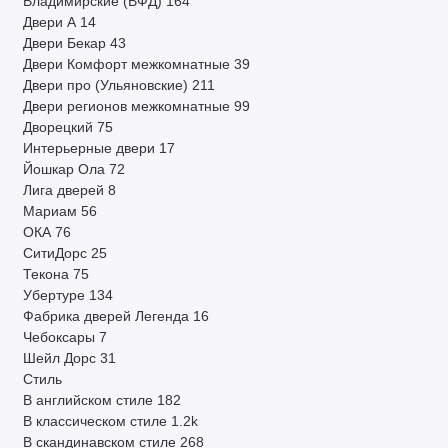
Владимирские (ВФД)
164
Двери А
14
Двери Бекар
43
Двери Комфорт межкомнатные
39
Двери про (Ульяновские)
211
Двери регионов межкомнатные
99
Дворецкий
75
Интерьерные двери
17
Йошкар Ола
72
Лига дверей
8
Мариам
56
ОКА
76
СитиДорс
25
Текона
75
Убертуре
134
Фабрика дверей Легенда
16
Чебоксары
7
Шейл Дорс
31
Стиль
В английском стиле
182
В классическом стиле
1.2k
В скандинавском стиле
268