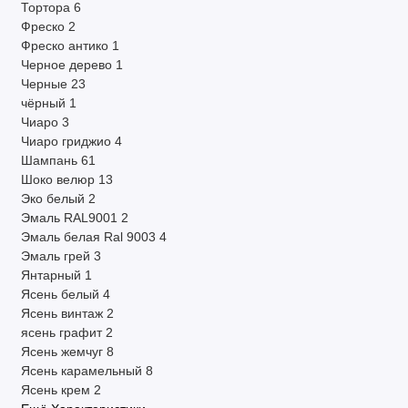
Тортора
6
Фреско
2
Фреско антико
1
Черное дерево
1
Черные
23
чёрный
1
Чиаро
3
Чиаро гриджио
4
Шампань
61
Шоко велюр
13
Эко белый
2
Эмаль RAL9001
2
Эмаль белая Ral 9003
4
Эмаль грей
3
Янтарный
1
Ясень белый
4
Ясень винтаж
2
ясень графит
2
Ясень жемчуг
8
Ясень карамельный
8
Ясень крем
2