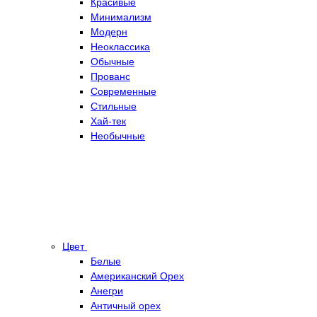
Красивые
Минимализм
Модерн
Неоклассика
Обычные
Прованс
Современные
Стильные
Хай-тек
Необычные
Цвет
Белые
Американский Орех
Анегри
Античный орех