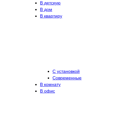
В детскую
В дом
В квартиру
С установкой
Современные
В комнату
В офис