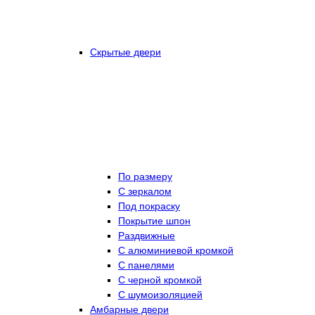
Скрытые двери
По размеру
C зеркалом
Под покраску
Покрытие шпон
Раздвижные
С алюминиевой кромкой
С панелями
С черной кромкой
С шумоизоляцией
Амбарные двери