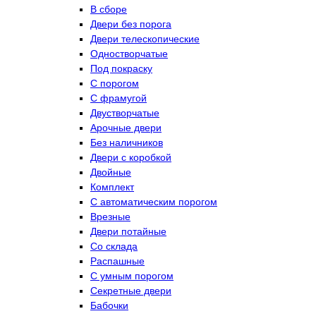
В сборе
Двери без порога
Двери телескопические
Одностворчатые
Под покраску
С порогом
С фрамугой
Двустворчатые
Арочные двери
Без наличников
Двери с коробкой
Двойные
Комплект
С автоматическим порогом
Врезные
Двери потайные
Со склада
Распашные
С умным порогом
Секретные двери
Бабочки