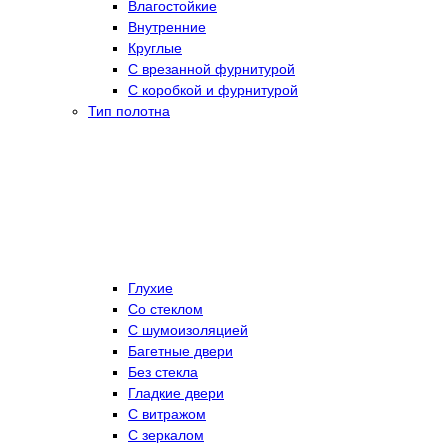
Влагостойкие
Внутренние
Круглые
С врезанной фурнитурой
С коробкой и фурнитурой
Тип полотна
Глухие
Со стеклом
C шумоизоляцией
Багетные двери
Без стекла
Гладкие двери
С витражом
С зеркалом