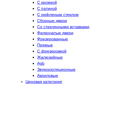
С кромкой
С патиной
С рифленым стеклом
Сборные двери
Со стеклянными вставками
Филенчатые двери
Фрезерованные
Прямые
С фрезеровкой
Жалюзийные
Agb
Звукоизоляционные
Акриловые
Ценовая категория