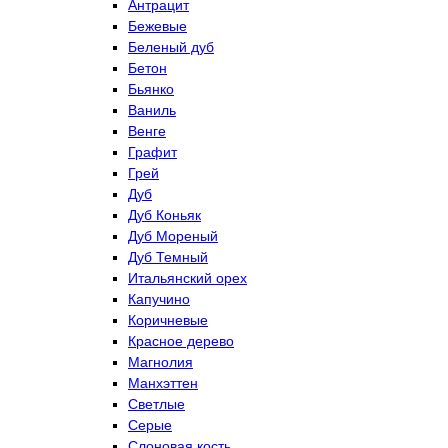
Антрацит
Бежевые
Беленый дуб
Бетон
Бьянко
Ваниль
Венге
Графит
Грей
Дуб
Дуб Коньяк
Дуб Мореный
Дуб Темный
Итальянский орех
Капучино
Коричневые
Красное дерево
Магнолия
Манхэттен
Светлые
Серые
Слоновая кость