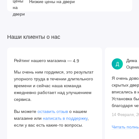
Низкие цены на двери
Наши клиенты о нас
Рейтинг нашего магазина —
Дима
4.9
Д
Оценил
Мы очень ним гордимся, это результат
Я очень дово
упорного труда в течении длительного
скрытых две
времени и сейчас наша команда
вписались в 
ежедневно работает над улучшением
Установка бы
сервиса.
благодаря че
Вы можете
оставить отзыв
о нашем
Алексея. Две
14 Февраля, 2
магазине или
написать в поддержку
,
закрываются.
если у вас есть какие-то вопросы.
Читать полны