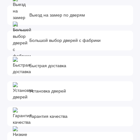
Толщина полотна: 38 мм.
Фурнитура и доборы в комплект не входят.
Выезд на замер по дверям
Доборы, которыми можно укомплектовать дверь:
Размеры доборов - 100x10х2070 мм. 150x10х2070 мм.
200x10х2070 мм.
Большой выбор дверей с фабрики
*Добор - элемент комплектации межкомнатной двери,
необходимый для обрамления дверного проема. Он
устанавливается в том случае, если толщина стены
Быстрая доставка
превышает ширину дверной коробки. Определить количество
и ширину добора можно с помощью замера.
Установка дверей
Гарантия качества