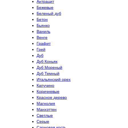
Антрацит
Бежевые
Беленый дуб
Бетон
Бьянко
Ваниль
Венге
Графит
Грей
Дуб
Дуб Коньяк
Дуб Мореный
Дуб Темный
Итальянский орех
Капучино
Коричневые
Красное дерево
Магнолия
Манхэттен
Светлые
Серые
Слоновая кость