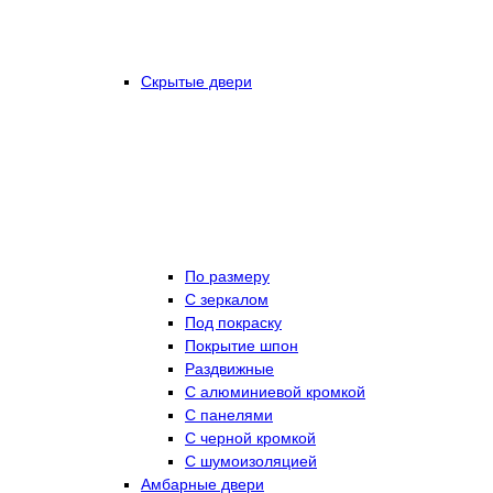
Скрытые двери
По размеру
C зеркалом
Под покраску
Покрытие шпон
Раздвижные
С алюминиевой кромкой
С панелями
С черной кромкой
С шумоизоляцией
Амбарные двери