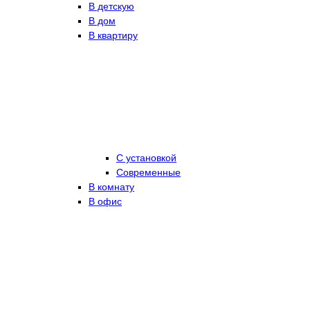
В детскую
В дом
В квартиру
С установкой
Современные
В комнату
В офис