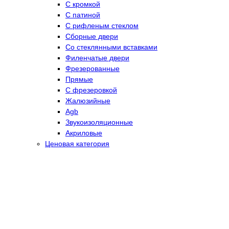
С кромкой
С патиной
С рифленым стеклом
Сборные двери
Со стеклянными вставками
Филенчатые двери
Фрезерованные
Прямые
С фрезеровкой
Жалюзийные
Agb
Звукоизоляционные
Акриловые
Ценовая категория