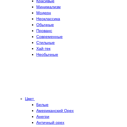
Красивые
Минимализм
Модерн
Неоклассика
Обычные
Прованс
Современные
Стильные
Хай-тек
Необычные
Цвет
Белые
Американский Орех
Анегри
Античный орех