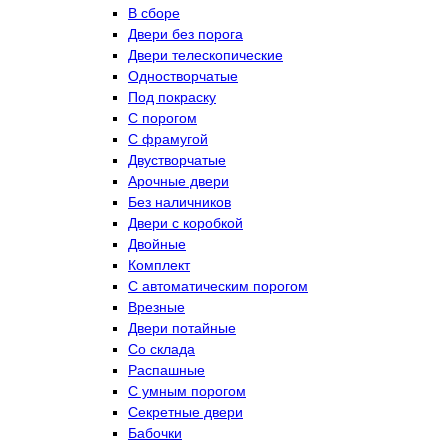
В сборе
Двери без порога
Двери телескопические
Одностворчатые
Под покраску
С порогом
С фрамугой
Двустворчатые
Арочные двери
Без наличников
Двери с коробкой
Двойные
Комплект
С автоматическим порогом
Врезные
Двери потайные
Со склада
Распашные
С умным порогом
Секретные двери
Бабочки