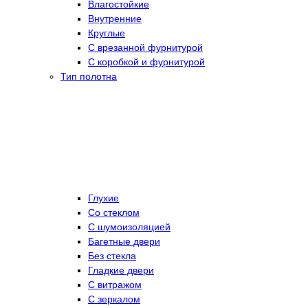
Влагостойкие
Внутренние
Круглые
С врезанной фурнитурой
С коробкой и фурнитурой
Тип полотна
Глухие
Со стеклом
C шумоизоляцией
Багетные двери
Без стекла
Гладкие двери
С витражом
С зеркалом