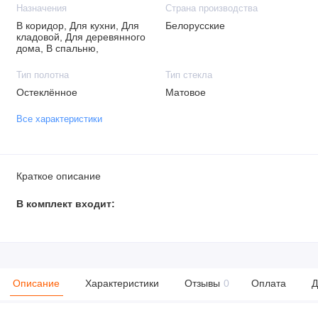
Назначения
Страна производства
В коридор, Для кухни, Для
Белорусские
кладовой, Для деревянного
дома, В спальню,
Тип полотна
Тип стекла
Остеклённое
Матовое
Все характеристики
Краткое описание
В комплект входит:
Описание
Характеристики
Отзывы
0
Оплата
Д