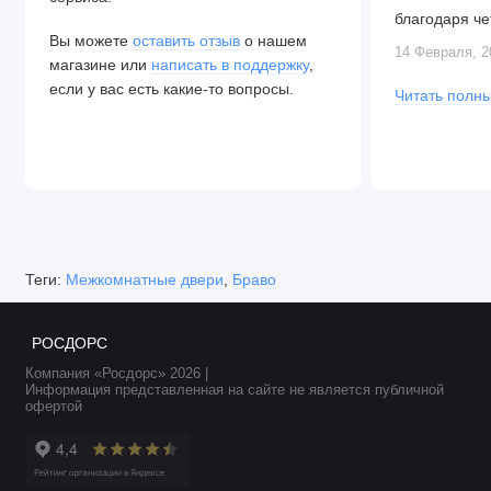
благодаря че
Вы можете
оставить отзыв
о нашем
Алексея. Две
14 Февраля, 2
магазине или
написать в поддержку
,
закрываются.
если у вас есть какие-то вопросы.
Читать полны
Теги:
Межкомнатные двери
,
Браво
РОСДОРС
Компания «Росдорс» 2026 |
Информация представленная на сайте не является публичной
офертой