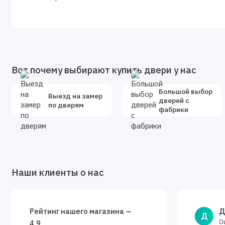
Фурнитура и доборы в комплект не входят.
Доборы, которыми можно укомплектовать дверь:
Размеры доборов - 100x15х2070 мм. 150x15х2070 мм. 2
*Добор - элемент комплектации межкомнатной двери, нео
Вот почему выбирают купить двери у нас
устанавливается в том случае, если толщина стены превы
ширину добора можно с помощью замера.
Большой выбор
Выезд на замер
дверей с
по дверям
фабрики
Наши клиенты о нас
Рейтинг нашего магазина —
Д
Д
О
4.9