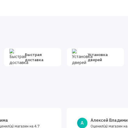
00x15х2070 мм.
бходимый для обрамления дверного проема. Он
шает ширину дверной коробки. Определить количество и
Быстрая
Установка
доставка
дверей
има
Алексей Владими
А
ценил(а) магазин на
Оценил(а) магазин н
4.7