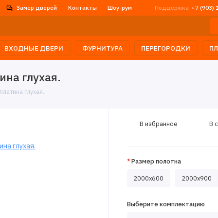
Замер дверей
Контакты
Шоу-рум
Поддержка
+7 (903) 
ВХОДНЫЕ ДВЕРИ
ФУРНИТУРА
ПЕРЕГОРОДКИ
П
на глухая.
латина глухая.
В избранное
В 
Размер полотна
2000x600
2000x900
Выберите комплектацию