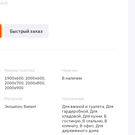
:6420
Быстрый заказ
Размер полотна
Наличие
1900х600, 2000х600,
В наличии
2000х700, 2000х800,
2000х900
Материал
Назначения
Экошпон, Винил
Для ванной и туалета, Для
гардеробной, Для
кладовой, Для кухни, В
гостиную, В спальню, В
комнату, В офис, Для
деревянного дома