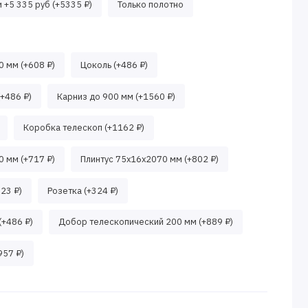
 +5 335 руб (+5335 ₽)
Только полотно
 мм (+608 ₽)
Цоколь (+486 ₽)
+486 ₽)
Карниз до 900 мм (+1560 ₽)
Коробка телескоп (+1162 ₽)
 мм (+717 ₽)
Плинтус 75x16x2070 мм (+802 ₽)
623 ₽)
Розетка (+324 ₽)
(+486 ₽)
Добор телескопический 200 мм (+889 ₽)
957 ₽)