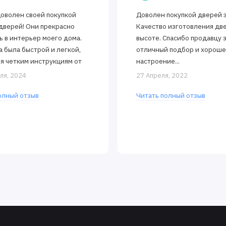
доволен своей покупкой
Доволен покупкой дверей 
дверей! Они прекрасно
Качество изготовления дв
ь в интерьер моего дома.
высоте. Спасибо продавцу 
а была быстрой и легкой,
отличный подбор и хорош
я четким инструкциям от
настроение...
 Двери открываются и
ля, 2024
27 Апреля, 2022
тся..
олный отзыв
Читать полный отзыв