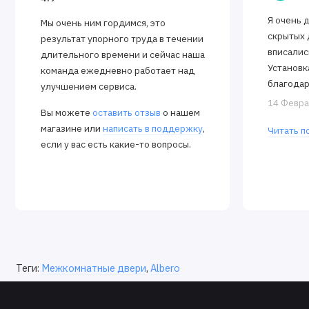
Я очень 
Мы очень ним гордимся, это
скрытых 
результат упорного труда в течении
вписалис
длительного времени и сейчас наша
Установк
команда ежедневно работает над
благодар
улучшением сервиса.
Алексея.
14 Февра
Вы можете
оставить отзыв
о нашем
закрываю
магазине или
написать в поддержку
,
Читать п
если у вас есть какие-то вопросы.
Теги:
Межкомнатные двери
,
Albero