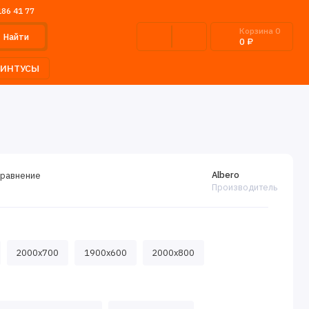
186 41 77
Корзина
0
Найти
0 ₽
ЛИНТУСЫ
Albero
сравнение
Производитель
2000x700
1900x600
2000х800