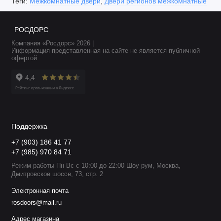
Теги:
Межкомнатные двери
,
Двери регионов межкомнатные
РОСДОРС
Компания «Росдорс» 2026 |
Информация представленная на сайте не является публичной
офертой
Поддержка
+7 (903) 186 41 77
+7 (985) 970 84 71
Режим работы Пн-Вс с 10:00 до 22:00 Шоу-рум, Москва,
Дмитровское шоссе, 73, стр. 2
Электронная почта
rosdoors@mail.ru
Адрес магазина