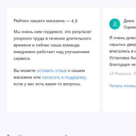
Рейтинг нашего магазина —
Дима
4.9
Д
Оценил
Мы очень ним гордимся, это результат
Я очень дово
упорного труда в течении длительного
скрытых две
времени и сейчас наша команда
вписались в 
ежедневно работает над улучшением
Установка бы
сервиса.
благодаря че
Вы можете
оставить отзыв
о нашем
Алексея. Две
14 Февраля, 2
магазине или
написать в поддержку
,
закрываются.
если у вас есть какие-то вопросы.
Читать полны