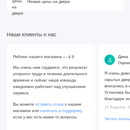
Низкие цены на двери
Наши клиенты о нас
Рейтинг нашего магазина —
Дима
4.9
Д
Оценил
Мы очень ним гордимся, это результат
Я очень дово
упорного труда в течении длительного
скрытых две
времени и сейчас наша команда
вписались в 
ежедневно работает над улучшением
Установка бы
сервиса.
благодаря че
Вы можете
оставить отзыв
о нашем
Алексея. Две
14 Февраля, 2
магазине или
написать в поддержку
,
закрываются.
если у вас есть какие-то вопросы.
Читать полны