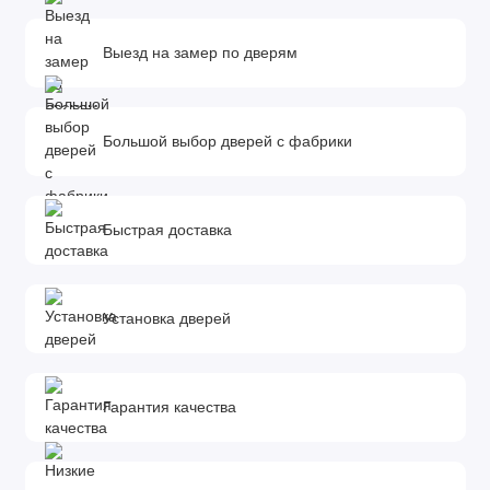
Толщина полотна: 38 мм.
Фурнитура и доборы в комплект не входят.
Выезд на замер по дверям
Доборы, которыми можно укомплектовать дверь:
Размеры доборов - 100x10х2070 мм. 150x10х2070 мм.
200x10х2070 мм.
Большой выбор дверей с фабрики
*Добор - элемент комплектации межкомнатной двери,
необходимый для обрамления дверного проема. Он
устанавливается в том случае, если толщина стены
Быстрая доставка
превышает ширину дверной коробки. Определить количество
и ширину добора можно с помощью замера.
Установка дверей
Гарантия качества