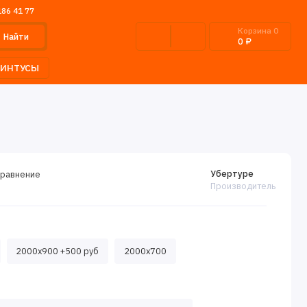
186 41 77
Корзина
0
Найти
0 ₽
ЛИНТУСЫ
Убертуре
сравнение
Производитель
2000x900 +500 руб
2000x700