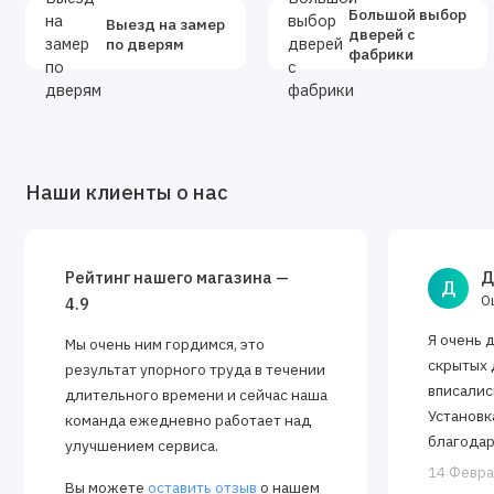
Большой выбор
Выезд на замер
дверей с
по дверям
фабрики
Наши клиенты о нас
Рейтинг нашего магазина —
Д
Д
О
4.9
Я очень 
Мы очень ним гордимся, это
скрытых 
результат упорного труда в течении
вписалис
длительного времени и сейчас наша
Установк
команда ежедневно работает над
благодар
улучшением сервиса.
Алексея.
14 Февра
Вы можете
оставить отзыв
о нашем
закрываю