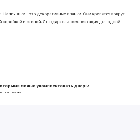
 Наличники - это декоративные планки. Они крепятся вокруг
й коробкой и стеной. Стандартная комплектация для одной
оторыми можно укомплектовать дверь:
00x10х2070 мм.
бходимый для обрамления дверного проема. Он
шает ширину дверной коробки. Определить количество и