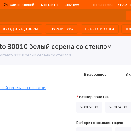
Замер дверей
Контакты
Шоу-рум
Поддержка
+7 (903) 
ВХОДНЫЕ ДВЕРИ
ФУРНИТУРА
ПЕРЕГОРОДКИ
П
o 80010 белый серена со стеклом
rrento 80010 белый серена со стеклом
В избранное
В 
Размер полотна
2000х800
2000x600
Выберите комплектацию