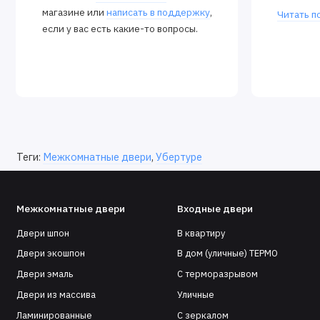
магазине или
написать в поддержку
,
Читать п
если у вас есть какие-то вопросы.
Теги:
Межкомнатные двери
,
Убертуре
Межкомнатные двери
Входные двери
Двери шпон
В квартиру
Двери экошпон
В дом (уличные) ТЕРМО
Двери эмаль
С терморазрывом
Двери из массива
Уличные
Ламинированные
С зеркалом