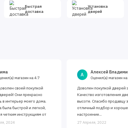
Быстрая
Установка
доставка
дверей
има
Алексей Владими
А
ценил(а) магазин на
Оценил(а) магазин н
4.7
доволен своей покупкой
Доволен покупкой дверей 
дверей! Они прекрасно
Качество изготовления дв
ь в интерьер моего дома.
высоте. Спасибо продавцу 
а была быстрой и легкой,
отличный подбор и хорош
я четким инструкциям от
настроение...
 Двери открываются и
ля, 2024
27 Апреля, 2022
тся..