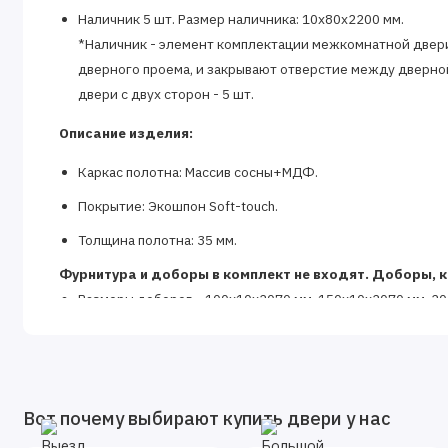
Наличник 5 шт. Размер наличника: 10х80х2200 мм.
*Наличник - элемент комплектации межкомнатной двери.
дверного проема, и закрывают отверстие между дверно
двери с двух сторон - 5 шт.
Описание изделия:
Каркас полотна: Массив сосны+МДФ.
Покрытие: Экошпон Soft-touch.
Толщина полотна: 35 мм.
Фурнитура и доборы в комплект не входят.
Доборы, к
Размеры доборов - 100x10х2070 мм. 150x10х2070 мм. 2
*Добор - элемент комплектации межкомнатной двери, нео
устанавливается в том случае, если толщина стены превы
ширину добора можно с помощью замера.
Вот почему выбирают купить двери у нас