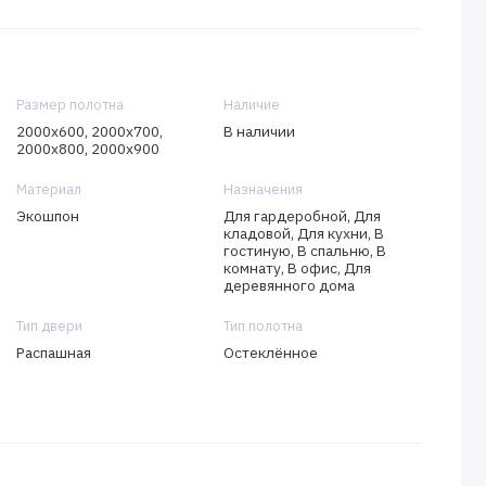
Размер полотна
Наличие
2000х600, 2000х700,
В наличии
2000х800, 2000х900
Материал
Назначения
Экошпон
Для гардеробной, Для
кладовой, Для кухни, В
гостиную, В спальню, В
комнату, В офис, Для
деревянного дома
Тип двери
Тип полотна
Распашная
Остеклённое